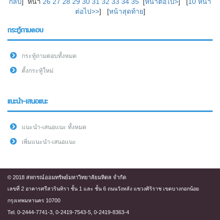
กลับ
] หน้า
26
27
28
29
30
31
32
33
34
35
[
หน้าต่อไป>
] [
10 หน้า
ต่อไป>>
] [
หน้าสุดท้าย
]
กระทู้ถามตอบ
กระทู้ถามตอบทั้งหมด
ตั้งกระทู้ใหม่
แนะนำ-เสนอแนะ
แนะนำ-เสนอแนะ ทั้งหมด
เพิ่มแนะนำ-เสนอแนะ
© 2018 สหกรณ์ออมทรัพย์มหาวิทยาลัยมหิดล จำกัด
เลขที่ 2 อาคารศรีสวรินทิรา ชั้น 1 และ ชั้น 6 ถนนวังหลัง แขวงศิริราช เขตบางกอกน้อย
กรุงเทพมหานคร 10700
Tel. 0-2444-7741-3, 0-2419-7543-5, 0-2419-8363-4