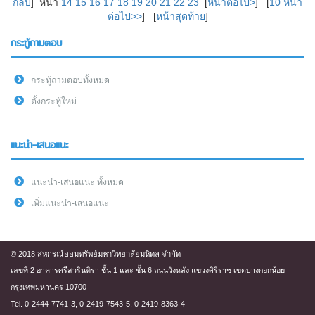
กลับ
] หน้า
14
15
16
17
18
19
20
21
22
23
[
หน้าต่อไป>
] [
10 หน้า
ต่อไป>>
] [
หน้าสุดท้าย
]
กระทู้ถามตอบ
กระทู้ถามตอบทั้งหมด
ตั้งกระทู้ใหม่
แนะนำ-เสนอแนะ
แนะนำ-เสนอแนะ ทั้งหมด
เพิ่มแนะนำ-เสนอแนะ
© 2018 สหกรณ์ออมทรัพย์มหาวิทยาลัยมหิดล จำกัด
เลขที่ 2 อาคารศรีสวรินทิรา ชั้น 1 และ ชั้น 6 ถนนวังหลัง แขวงศิริราช เขตบางกอกน้อย
กรุงเทพมหานคร 10700
Tel. 0-2444-7741-3, 0-2419-7543-5, 0-2419-8363-4