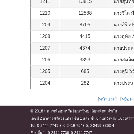
1211
13815
นายสุนทร 
1210
12588
นางวิไล มีภ
1209
8705
นางสิรี เ
1208
4415
นางอุทัย
1207
4374
นายประค
1206
3353
นายสมจิต
1205
685
นางสุนี ว
1204
282
นางประน
[
หน้าแรก
] [
<ย้อน
© 2018 สหกรณ์ออมทรัพย์มหาวิทยาลัยมหิดล จำกัด
เลขที่ 2 อาคารศรีสวรินทิรา ชั้น 1 และ ชั้น 6 ถนนวังหลัง แขวงศ
Tel. 0-2444-7741-3, 0-2419-7543-5, 0-2419-8363-4
Fax ชั้น 1 : 0-2444-7738, 0-2444-7747