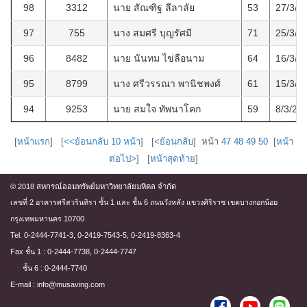
98
3312
นาย สัณฑิฐ ลีลาลัย
53
27/3/2
97
755
นาง สมศรี บุญรัศมี
71
25/3/2
96
8482
นาย นันทม ไข่ลือนาม
64
16/3/2
95
8799
นาง ศรีวรรณา พานิชพงศ์
61
15/3/2
94
9253
นาย สมใจ ทัพนาโคก
59
8/3/25
[
หน้าแรก
] [
<<ย้อนกลับ 10 หน้า
] [
<ย้อนกลับ
] หน้า
47
48
49
50
[
หน้า
ต่อไป>
] [
หน้าสุดท้าย
]
© 2018 สหกรณ์ออมทรัพย์มหาวิทยาลัยมหิดล จำกัด
เลขที่ 2 อาคารศรีสวรินทิรา ชั้น 1 และ ชั้น 6 ถนนวังหลัง แขวงศิริราช เขตบางกอกน้อย
กรุงเทพมหานคร 10700
Tel. 0-2444-7741-3, 0-2419-7543-5, 0-2419-8363-4
Fax ชั้น 1 : 0-2444-7738, 0-2444-7747
ชั้น 6 : 0-2444-7740
E-mail : info@musaving.com