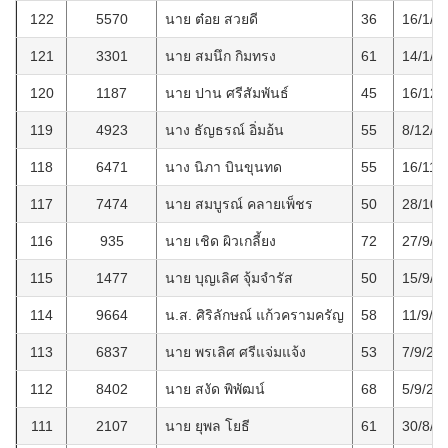
122
5570
นาย ต๋อย สวยดี
36
16/1/2
121
3301
นาย สมนึก กิมทรง
61
14/1/2
120
1187
นาย ปาน ศรีสัมพันธ์
45
16/12/
119
4923
นาง ธัญธรณ์ อิ่มอ้น
55
8/12/2
118
6471
นาง นิภา บินขุนทด
55
16/11/
117
7474
นาย สมบูรณ์ คลายเพ็ชร
50
28/10/
116
935
นาย เชิด ผิวเกลี้ยง
72
27/9/2
115
1477
นาย บุญเลิศ จุ้มจำรัส
50
15/9/2
114
9664
น.ส. ศิริลักษณ์ แก้วครามครัญ
58
11/9/2
113
6837
นาย พรเลิศ ศรีแจ่มแจ้ง
53
7/9/25
112
8402
นาย สงัด พิพัฒน์
68
5/9/25
111
2107
นาย ยุพล โยธี
61
30/8/2