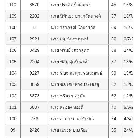
110
6570
นาย ประสิทธิ์ หอมชง
45
16/8/2
109
2202
นาย นิพันยะ ธารารัตนวงศ์
57
16/7/2
108
8
นาง วราภรณ์ โกมารกุล
69
15/7/2
107
2921
นาง บุญส่ง ภาคหงษ์
56
6/7/25
106
8429
นาย ทรัพย์ เสวกสูตร
68
24/6/2
105
2204
นาย พิสิฐ ศุกรียพงศ์
57
13/6/2
104
9227
นาง รัญจวน สุวรรณสมพงษ์
69
19/5/2
103
8859
นาย ชลาศัย ห่วงประเสริฐ
62
15/5/2
102
8873
นาง ชรินทร์ อยู่มั่น
62
12/5/2
101
6587
นาง ละออง ทองดี
40
5/5/25
100
756
นาง อาภา นาคะปักษิณ
74
4/5/25
99
2420
นาย ณรงค์ บุญเรือง
55
24/4/2