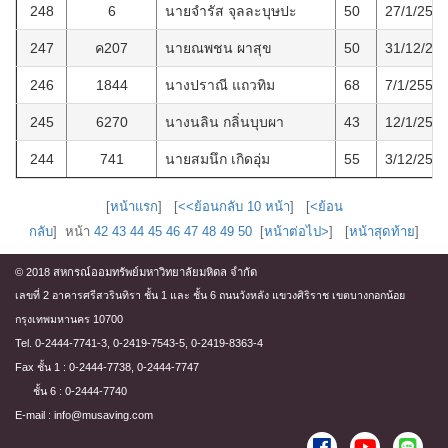
248
6
นายจำรัส จุลละบุษปะ
50
27/1/255
247
ค207
นายณพชน ผาสุข
50
31/12/25
246
1844
นางปราณี แถวทิม
68
7/1/2557
245
6270
นางนลิน กลิ่นบุบผา
43
12/1/255
244
741
นายสมนึก เกิดอุ่ม
55
3/12/255
[
หน้าแรก
] [
<<ย้อนกลับ 10 หน้า
] [
<ย้อน
กลับ
] หน้า
42
43
44
45
46
47
48
49
50
[
หน้าต่อไป>
] [
หน้าสุดท้าย
]
© 2018 สหกรณ์ออมทรัพย์มหาวิทยาลัยมหิดล จำกัด
เลขที่ 2 อาคารศรีสวรินทิรา ชั้น 1 และ ชั้น 6 ถนนวังหลัง แขวงศิริราช เขตบางกอกน้อย
กรุงเทพมหานคร 10700
Tel. 0-2444-7741-3, 0-2419-7543-5, 0-2419-8363-4
Fax ชั้น 1 : 0-2444-7738, 0-2444-7747
ชั้น 6 : 0-2444-7740
E-mail : info@musaving.com