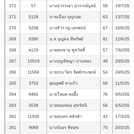
272
57
นางสุวรรณา สุวรรณ์บูลย์
58
19/7/255
271
5128
นายเนื่อง บุญรอด
63
13/7/255
270
5208
นางสำราญ เอกพจน์
67
15/6/255
269
8390
น.ส.บุญสม มีทรัพย์
81
12/6/255
268
ค129
นายสมชาย ชูสวัสดิ์
57
7/6/2557
267
10519
นางกุญช์ชญา ปานทอง
48
29/5/255
266
11584
นายประวิตร จิตต์กระพงษ์
54
24/5/255
265
3753
คุณยุพดี ทาแก้ว
58
11/5/2557
264
9466
นายโหมด คงผึ้ง
76
9/5/2557
263
5538
นายทองหล่อ สุขรัตนี
56
5/5/2557
262
11926
นายสุนทร หลักคำ
42
17/3/255
261
9068
นางบังอร ชิตสุข
75
20/2/255