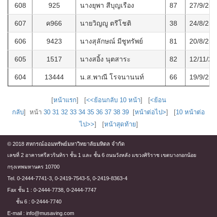
608
925
นางยุพา สีบุญเรือง
87
27/9/256
607
ค966
นายวิญญู ตรีโชติ
38
24/8/256
606
9423
นางสุลักษณ์ มีชูทรัพย์
81
20/8/256
605
1517
นางสอิ้ง นุตสาระ
82
12/11/25
604
13444
น.ส.พาณี โรจนานนท์
66
19/9/256
[
หน้าแรก
] [
<<ย้อนกลับ 10 หน้า
] [
<ย้อน
กลับ
] หน้า
30
31
32
33
34
35
36
37
38
39
[
หน้าต่อไป>
] [
10 หน้าต่อ
ไป>>
] [
หน้าสุดท้าย
]
© 2018 สหกรณ์ออมทรัพย์มหาวิทยาลัยมหิดล จำกัด
เลขที่ 2 อาคารศรีสวรินทิรา ชั้น 1 และ ชั้น 6 ถนนวังหลัง แขวงศิริราช เขตบางกอกน้อย
กรุงเทพมหานคร 10700
Tel. 0-2444-7741-3, 0-2419-7543-5, 0-2419-8363-4
Fax ชั้น 1 : 0-2444-7738, 0-2444-7747
ชั้น 6 : 0-2444-7740
E-mail : info@musaving.com