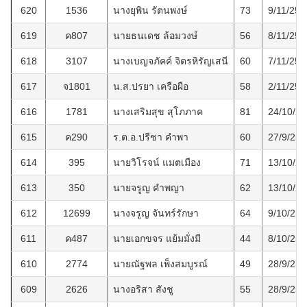
620
1536
นางยุพิน รัตนพงษ์
73
9/11/256
619
ค807
นายธนเดช ล้อมวงษ์
56
8/11/256
618
3107
นางเบญจภัคค์ จิตรหิรัญเสนี
60
7/11/256
617
จ1801
น.ส.ปรยา เครือผือ
58
2/11/256
616
1781
นางเสริมสุข สุโภภาค
81
24/10/2
615
ค290
ร.ต.อ.ปรีชา คำพา
60
27/9/256
614
395
นายวิโรจน์ แมตเมือง
71
13/10/2
613
350
นายจรูญ คำพญา
62
13/10/2
612
12699
นางจรูญ จันทร์รักษา
64
9/10/256
611
ค487
นายเอกขจร แย้มมั่งมี
44
8/10/256
610
2774
นายณัฐพล เพ็งสมบูรณ์
49
28/9/256
609
2626
นางอริสา สังชู
55
28/9/256