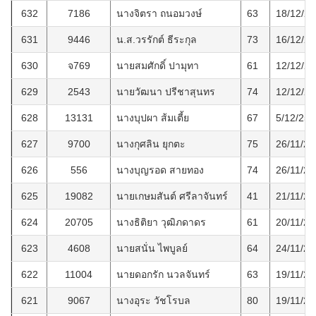
632
7186
นางจิตรา ถนอมวงษ์
63
18/12/2
631
9446
น.ส.วรรักต์ ธีระกุล
73
16/12/2
630
จ769
นายสมศักดิ์ ปามุทา
61
12/12/2
629
2543
นายวัฒนา ปรีชาสุนทร
74
12/12/2
628
13131
นางบุปผา ส้มเตี้ย
67
5/12/256
627
9700
นางกุศลิน ยุกตะ
75
26/11/25
626
556
นางบุญรอด สายทอง
74
26/11/25
625
19082
นายเกษมสันต์ ศรีลาจันทร์
41
21/11/25
624
20705
นางธิติยา วุฒิภดาดร
61
20/11/25
623
4608
นายสนั่น ไพบูลย์
64
24/11/25
622
11004
นายดอกรัก นวลจันทร์
63
19/11/25
621
9067
นางอุระ วัชโรบล
80
19/11/25