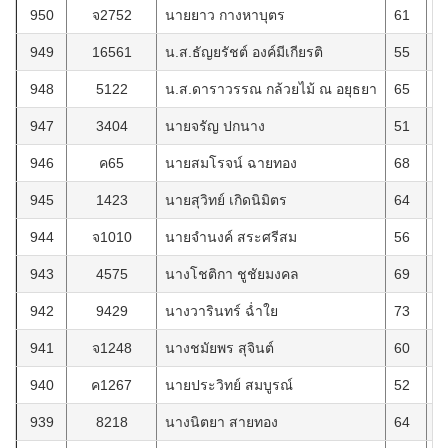
950
จ2752
นายยาว กางหาบุตร
61
1
949
16561
น.ส.ธัญยรัชต์ องค์มีเกียรติ
55
1
948
5122
น.ส.ดาราวรรณ กล้วยไม้ ณ อยุธยา
65
1
947
3404
นายจรัญ ปกนาง
51
1
946
ค65
นายสมโรจน์ ฉายทอง
68
8
945
1423
นายสุวิทย์ เกิดนิมิตร
64
1
944
จ1010
นายจำนงค์ สระศรีสม
56
1
943
4575
นางโชติกา ชูชัยมงคล
69
8
942
9429
นางวารินทร์ ฉ่ำใย
73
2
941
จ1248
นางชมัยพร สุจินต์
60
1
940
ค1267
นายประวิทย์ สมบูรณ์
52
3
939
8218
นางนิตยา สายทอง
64
1