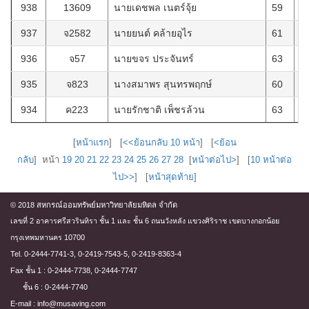
938
13609
นายเดชพล เนตร์จุ้ย
59
1
937
จ2582
นายยนต์ คล้ายอุไร
61
2
936
จ57
นายขจร ประจันทร์
63
4
935
จ823
นางสมาพร สุนทรพฤกษ์
60
1
934
ค223
นายรักชาติ เพ็ชรล้วน
63
2
[
หน้าแรก
] [
<<ย้อนกลับ 10 หน้า
] [
<ย้อน
กลับ
] หน้า
19
20
21
22
23
24
25
26
27
28
[
หน้าต่อไป>
] [
10 หน้าต่อ
ไป>>
] [
หน้าสุดท้าย
]
© 2018 สหกรณ์ออมทรัพย์มหาวิทยาลัยมหิดล จำกัด
เลขที่ 2 อาคารศรีสวรินทิรา ชั้น 1 และ ชั้น 6 ถนนวังหลัง แขวงศิริราช เขตบางกอกน้อย
กรุงเทพมหานคร 10700
Tel. 0-2444-7741-3, 0-2419-7543-5, 0-2419-8363-4
Fax ชั้น 1 : 0-2444-7738, 0-2444-7747
ชั้น 6 : 0-2444-7740
E-mail : info@musaving.com