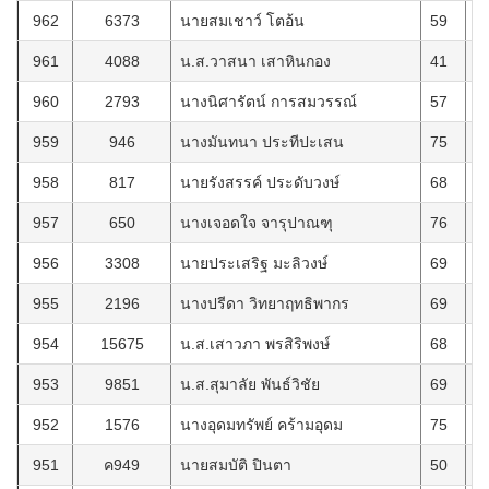
962
6373
นายสมเชาว์ โตอ้น
59
1
961
4088
น.ส.วาสนา เสาหินกอง
41
6
960
2793
นางนิศารัตน์ การสมวรรณ์
57
2
959
946
นางมันทนา ประทีปะเสน
75
2
958
817
นายรังสรรค์ ประดับวงษ์
68
2
957
650
นางเจอดใจ จารุปาณฑุ
76
2
956
3308
นายประเสริฐ มะลิวงษ์
69
2
955
2196
นางปรีดา วิทยาฤทธิพากร
69
7
954
15675
น.ส.เสาวภา พรสิริพงษ์
68
3
953
9851
น.ส.สุมาลัย พันธ์วิชัย
69
2
952
1576
นางอุดมทรัพย์ คร้ามอุดม
75
2
951
ค949
นายสมบัติ ปินตา
50
1