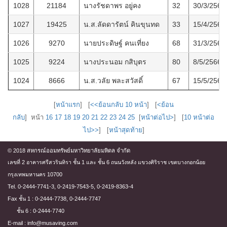
1028
21184
นางรัชดาพร อยู่คง
32
30/3/2566
1027
19425
น.ส.ลัดดารัตน์ คินขุนทด
33
15/4/2566
1026
9270
นายประดิษฐ์ คนเที่ยง
68
31/3/2566
1025
9224
นางประนอม กสิบุตร
80
8/5/2566
1024
8666
น.ส.วลัย พละสวัสดิ์
67
15/5/2566
[
หน้าแรก
] [
<<ย้อนกลับ 10 หน้า
] [
<ย้อน
กลับ
] หน้า
16
17
18
19
20
21
22
23
24
25
[
หน้าต่อไป>
] [
10 หน้าต่อ
ไป>>
] [
หน้าสุดท้าย
]
© 2018 สหกรณ์ออมทรัพย์มหาวิทยาลัยมหิดล จำกัด
เลขที่ 2 อาคารศรีสวรินทิรา ชั้น 1 และ ชั้น 6 ถนนวังหลัง แขวงศิริราช เขตบางกอกน้อย
กรุงเทพมหานคร 10700
Tel. 0-2444-7741-3, 0-2419-7543-5, 0-2419-8363-4
Fax ชั้น 1 : 0-2444-7738, 0-2444-7747
ชั้น 6 : 0-2444-7740
E-mail : info@musaving.com