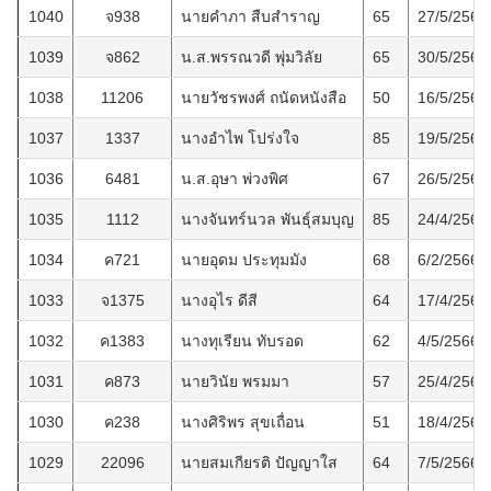
1040
จ938
นายคำภา สืบสำราญ
65
27/5/2566
1039
จ862
น.ส.พรรณวดี พุ่มวิลัย
65
30/5/2566
1038
11206
นายวัชรพงศ์ ถนัดหนังสือ
50
16/5/2566
1037
1337
นางอำไพ โปร่งใจ
85
19/5/2566
1036
6481
น.ส.อุษา พ่วงพิศ
67
26/5/2566
1035
1112
นางจันทร์นวล พันธุ์สมบุญ
85
24/4/2566
1034
ค721
นายอุดม ประทุมมัง
68
6/2/2566
1033
จ1375
นางอุไร ดีสี
64
17/4/2566
1032
ค1383
นางทุเรียน ทับรอด
62
4/5/2566
1031
ค873
นายวินัย พรมมา
57
25/4/2566
1030
ค238
นางศิริพร สุขเถื่อน
51
18/4/2566
1029
22096
นายสมเกียรติ ปัญญาใส
64
7/5/2566