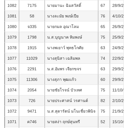
1082
7175
นายมานะ ฉิมสวัสดิ์
67
28/9/25
1081
58
นางละมัย พงษ์เปีย
76
4/10/25
1080
จ335
นายกมล อุณาโลม
65
26/9/25
1079
1798
น.ส.บุญนาค หิมพงษ์
75
25/9/25
1078
1915
นางพเยาว์ พุทธโกศัย
63
24/9/25
1077
11029
นางสุนิสา เฉลิมพล
74
22/9/25
1076
2291
น.ส.อัมพร เจียกขจร
63
29/9/25
1075
11306
นางสุภา พุฒแก้ว
60
29/9/25
1074
2054
นายชัยโรจน์ บัวเทศ
75
11/10/2
1073
726
นายประศาสน์ วรศานต์
82
2/10/25
1072
9471
น.ส.สุดารัตน์ มโนเชี่ยวพินิจ
75
21/9/25
1071
ค746
นายสง่า ฤกษ์สุนทรี
52
15/10/2