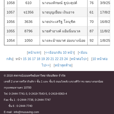
1058
610
นางนงลักษณ์ ธูปะคุปต์
76
3/9/256
1057
จ1356
นายบุญเยี่ยม เงินอาจ
61
17/8/25
1056
3636
นายประเสริฐ โลนุชิต
70
16/8/25
1055
8796
นายสำอางค์ แย้มนิ่มนวล
87
11/8/25
1054
1050
นางละม้ายมาศ อ่องบางน้อย
92
1/8/256
[
หน้าแรก
] [
<<ย้อนกลับ 10 หน้า
] [
<ย้อน
กลับ
] หน้า
15
16
17
18
19
20
21
22
23
24
[
หน้าต่อไป>
] [
10 หน้าต่อ
ไป>>
] [
หน้าสุดท้าย
]
© 2018 สหกรณ์ออมทรัพย์มหาวิทยาลัยมหิดล จำกัด
เลขที่ 2 อาคารศรีสวรินทิรา ชั้น 1 และ ชั้น 6 ถนนวังหลัง แขวงศิริราช เขตบางกอกน้อย
กรุงเทพมหานคร 10700
Tel. 0-2444-7741-3, 0-2419-7543-5, 0-2419-8363-4
Fax ชั้น 1 : 0-2444-7738, 0-2444-7747
ชั้น 6 : 0-2444-7740
E-mail : info@musaving.com