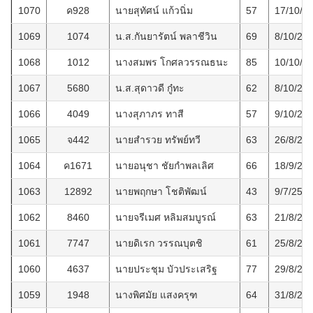
1070
ค928
นายสุทัศน์ แก้วนิ่ม
57
17/10/2
1069
1074
น.ส.กันยารัตน์ พลาชีวิน
69
8/10/25
1068
1012
นางสมพร โกศลวรรณธนะ
85
10/10/2
1067
5680
น.ส.สุดาวดี กู๋ทะ
62
8/10/25
1066
4049
นางสุภาภร ทาสี
57
9/10/25
1065
จ442
นายสำรวย ทรัพย์ทวี
63
26/8/25
1064
ค1671
นายอนุชา ชัยกำพลเลิศ
66
18/9/25
1063
12892
นายพฤกษา โชติพัฒน์
43
9/7/256
1062
8460
นายจรีเมศ หลิมสมบูรณ์
63
21/8/25
1061
7747
นายดิเรก วรรณบุตชิ
61
25/8/25
1060
4637
นายประชุม บัวประเสริฐ
77
29/8/25
1059
1948
นางพิศมัย แสงครุฑ
64
31/8/25