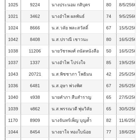
1025
9224
นางประนอม กสิบุตร
80
8/5/2566
1021
3462
นางอำไพ ผลพันธ์
74
9/5/2566
1024
8666
น.ส.วลัย พละสวัสดิ์
67
15/5/2566
1042
8408
น.ส.ปราณี เชาวนะ
80
16/5/2566
1038
11206
นายวัชรพงศ์ ถนัดหนังสือ
50
16/5/2566
1037
1337
นางอำไพ โปร่งใจ
85
19/5/2566
1043
20721
น.ส.พิชชาภา โพธิมน
42
25/5/2566
1036
6481
น.ส.อุษา พ่วงพิศ
67
26/5/2566
1040
จ938
นายคำภา สืบสำราญ
65
27/5/2566
1039
จ862
น.ส.พรรณวดี พุ่มวิลัย
65
30/5/2566
1170
8909
นางจันทร์เพ็ญ บุญค้ำ
82
11/6/2566
1044
8454
นางยาใจ ทองใบน้อย
77
18/6/2566