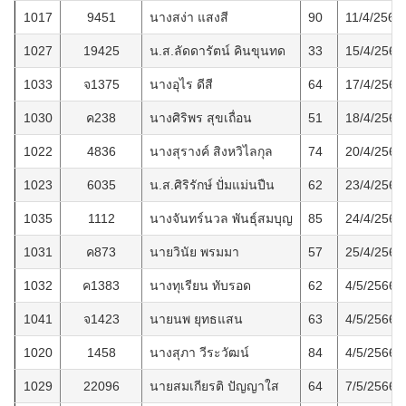
1017
9451
นางสง่า แสงสี
90
11/4/2566
1027
19425
น.ส.ลัดดารัตน์ คินขุนทด
33
15/4/2566
1033
จ1375
นางอุไร ดีสี
64
17/4/2566
1030
ค238
นางศิริพร สุขเถื่อน
51
18/4/2566
1022
4836
นางสุรางค์ สิงหวิไลกุล
74
20/4/2566
1023
6035
น.ส.ศิริรักษ์ ปั่มแม่นปืน
62
23/4/2566
1035
1112
นางจันทร์นวล พันธุ์สมบุญ
85
24/4/2566
1031
ค873
นายวินัย พรมมา
57
25/4/2566
1032
ค1383
นางทุเรียน ทับรอด
62
4/5/2566
1041
จ1423
นายนพ ยุทธแสน
63
4/5/2566
1020
1458
นางสุภา วีระวัฒน์
84
4/5/2566
1029
22096
นายสมเกียรติ ปัญญาใส
64
7/5/2566