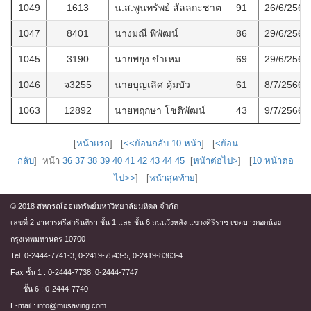
1049
1613
น.ส.พูนทรัพย์ สัลลกะชาต
91
26/6/2566
1047
8401
นางมณี พิพัฒน์
86
29/6/2566
1045
3190
นายพยุง ขำเหม
69
29/6/2566
1046
จ3255
นายบุญเลิศ คุ้มบัว
61
8/7/2566
1063
12892
นายพฤกษา โชติพัฒน์
43
9/7/2566
[
หน้าแรก
] [
<<ย้อนกลับ 10 หน้า
] [
<ย้อน
กลับ
] หน้า
36
37
38
39
40
41
42
43
44
45
[
หน้าต่อไป>
] [
10 หน้าต่อ
ไป>>
] [
หน้าสุดท้าย
]
© 2018 สหกรณ์ออมทรัพย์มหาวิทยาลัยมหิดล จำกัด
เลขที่ 2 อาคารศรีสวรินทิรา ชั้น 1 และ ชั้น 6 ถนนวังหลัง แขวงศิริราช เขตบางกอกน้อย
กรุงเทพมหานคร 10700
Tel. 0-2444-7741-3, 0-2419-7543-5, 0-2419-8363-4
Fax ชั้น 1 : 0-2444-7738, 0-2444-7747
ชั้น 6 : 0-2444-7740
E-mail : info@musaving.com