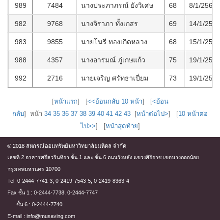
989
7484
นางประภาภรณ์ ยังวิเศษ
68
8/1/2566
982
9768
นางจิราภา ทั้งเกสร
69
14/1/256
983
9855
นายโนรี ทองเกิดหลวง
68
15/1/256
988
4357
นางอารมณ์ ภู่เกษแก้ว
75
19/1/256
992
2716
นายเจริญ ศรัทธาเปี่ยม
73
19/1/256
[
หน้าแรก
] [
<<ย้อนกลับ 10 หน้า
] [
<ย้อน
กลับ
] หน้า
34
35
36
37
38
39
40
41
42
43
[
หน้าต่อไป>
] [
10 หน้าต่อ
ไป>>
] [
หน้าสุดท้าย
]
© 2018 สหกรณ์ออมทรัพย์มหาวิทยาลัยมหิดล จำกัด
เลขที่ 2 อาคารศรีสวรินทิรา ชั้น 1 และ ชั้น 6 ถนนวังหลัง แขวงศิริราช เขตบางกอกน้อย
กรุงเทพมหานคร 10700
Tel. 0-2444-7741-3, 0-2419-7543-5, 0-2419-8363-4
Fax ชั้น 1 : 0-2444-7738, 0-2444-7747
ชั้น 6 : 0-2444-7740
E-mail : info@musaving.com