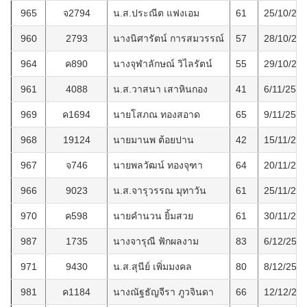
965
จ2794
น.ส.ประณีต แฟงเอม
61
25/10/25
960
2793
นางนิศารัตน์ การสมวรรณ์
57
28/10/25
964
ค890
นางจุฬาลักษณ์ วิไลรัตน์
55
29/10/25
961
4088
น.ส.วาสนา เสาหินกอง
41
6/11/2565
969
ค1694
นายโสภณ ทองสอาด
65
9/11/2565
968
19124
นายมานพ ต้อยปาน
42
15/11/25
967
จ746
นายพลวัฒน์ ทองจุฑา
64
20/11/25
966
9023
น.ส.จารุวรรณ มุทาวัน
61
25/11/25
970
ค598
นายคำนวน ยิ้มสวย
61
30/11/25
987
1735
นางจารุณี ฟักผลงาม
83
6/12/256
971
9430
น.ส.สุนีย์ เพิ่มมงคล
80
8/12/256
981
ค1184
นางณัฐธัญจีรา ภูวจินดา
66
12/12/25