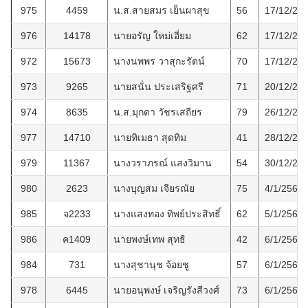
975
4459
น.ส.สายสมร เย็นผาสุข
56
17/12/25
976
14178
นายอรัญ ใหม่เอี่ยม
62
17/12/25
972
15673
นางนพพร วาสุกะรัตน์
70
17/12/25
973
9265
นายสนั่น ประเสริฐศรี
71
20/12/25
974
8635
น.ส.มุกดา วัชรเสถียร
79
26/12/25
977
14710
นายทิเมธา สุดทิม
41
28/12/25
979
11367
นางวราภรณ์ แสงวิมาน
54
30/12/25
980
2623
นางบุญสม เจียรณัย
75
4/1/2566
985
จ2233
นางแสงทอง ทิพย์ประสิทธิ์
62
5/1/2566
986
ค1409
นายพงษ์เทพ สุทธิ
42
6/1/2566
984
731
นางสุชานุช จ้อยชู
57
6/1/2566
978
6445
นายอนุพงษ์ เจริญรังสีวงศ์
73
6/1/2566