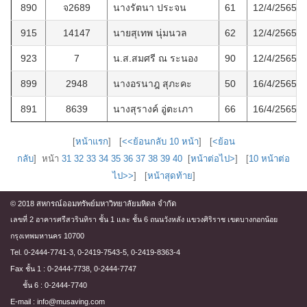
890
จ2689
นางรัตนา ประจน
61
12/4/2565
915
14147
นายสุเทพ นุ่มนวล
62
12/4/2565
923
7
น.ส.สมศรี ณ ระนอง
90
12/4/2565
899
2948
นางอรนาฎ สุภะคะ
50
16/4/2565
891
8639
นางสุรางค์ อู่ตะเภา
66
16/4/2565
[
หน้าแรก
] [
<<ย้อนกลับ 10 หน้า
] [
<ย้อน
กลับ
] หน้า
31
32
33
34
35
36
37
38
39
40
[
หน้าต่อไป>
] [
10 หน้าต่อ
ไป>>
] [
หน้าสุดท้าย
]
© 2018 สหกรณ์ออมทรัพย์มหาวิทยาลัยมหิดล จำกัด
เลขที่ 2 อาคารศรีสวรินทิรา ชั้น 1 และ ชั้น 6 ถนนวังหลัง แขวงศิริราช เขตบางกอกน้อย
กรุงเทพมหานคร 10700
Tel. 0-2444-7741-3, 0-2419-7543-5, 0-2419-8363-4
Fax ชั้น 1 : 0-2444-7738, 0-2444-7747
ชั้น 6 : 0-2444-7740
E-mail : info@musaving.com