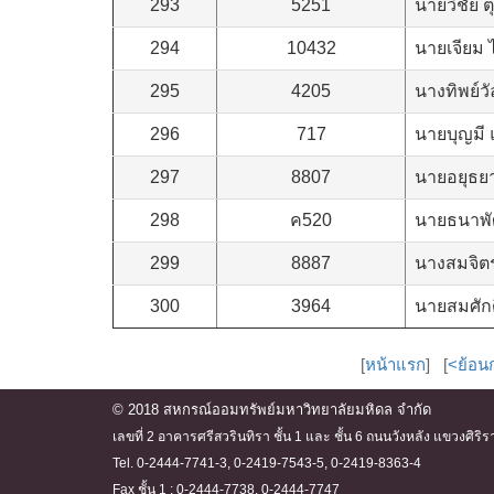
293
5251
นายวิชัย ตุ
294
10432
นายเจียม 
295
4205
นางทิพย์ว
296
717
นายบุญมี แ
297
8807
นายอยุธยา
298
ค520
นายธนาพั
299
8887
นางสมจิตร
300
3964
นายสมศักด
[
หน้าแรก
] [
<ย้อน
© 2018 สหกรณ์ออมทรัพย์มหาวิทยาลัยมหิดล จำกัด
เลขที่ 2 อาคารศรีสวรินทิรา ชั้น 1 และ ชั้น 6 ถนนวังหลัง แขวงศ
Tel. 0-2444-7741-3, 0-2419-7543-5, 0-2419-8363-4
Fax ชั้น 1 : 0-2444-7738, 0-2444-7747