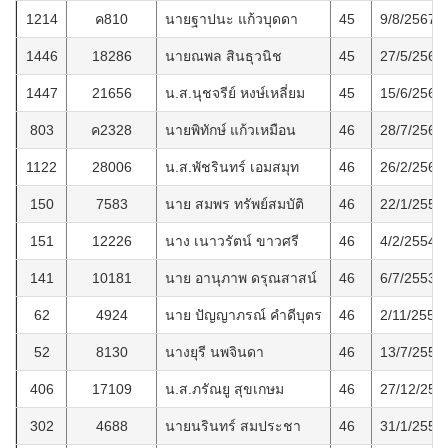
1214
ค810
นายฐาปนะ แก้วบุดดา
45
9/8/2567
1446
18286
นายณพล สินธุวนิช
45
27/5/2569
1447
21656
น.ส.นุชจรีย์ หงษ์เหลี่ยม
45
15/6/2569
803
ค2328
นายพิทักษ์ แก้วเหมือน
46
28/7/2564
1122
28006
น.ส.พัชรินทร์ เอมสมุท
46
26/2/2567
150
7583
นาย สมพร ทรัพย์สมบัติ
46
22/1/2554
151
12226
นาง เนาวรัตน์ ขาวศรี
46
4/2/2554
141
10181
นาย อานุภาพ ดรุณสาสน์
46
6/7/2553
62
4924
นาย ปัญญาภรณ์ คำดีบุตร
46
2/11/2550
52
8130
นางยุรี นพจินดา
46
13/7/2550
406
17109
น.ส.ภรัณยู สุขเกษม
46
27/12/255
302
4688
นายนรินทร์ สมประชา
46
31/1/2558