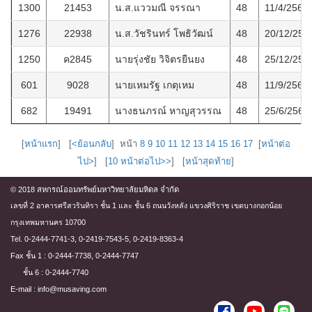
1300
21453
น.ส.แววมณี จรรณา
48
11/4/2568
1276
22938
น.ส.วัชรินทร์ โพธิวัฒน์
48
20/12/256
1250
ค2845
นายรุ่งชัย วิจิตรยืนยง
48
25/12/256
601
9028
นายเหมรัฐ เกตุเหม
48
11/9/2562
682
19491
นางธนภรณ์ หาญสุวรรณ
48
25/6/2563
[
หน้าแรก
] [
<ย้อนกลับ
] หน้า
8
9
10
11
12
13
14
15
16
17
[
หน้าต่อ
ไป>
] [
10 หน้าต่อไป>>
] [
หน้าสุดท้าย
]
© 2018 สหกรณ์ออมทรัพย์มหาวิทยาลัยมหิดล จำกัด
เลขที่ 2 อาคารศรีสวรินทิรา ชั้น 1 และ ชั้น 6 ถนนวังหลัง แขวงศิริราช เขตบางกอกน้อย
กรุงเทพมหานคร 10700
Tel. 0-2444-7741-3, 0-2419-7543-5, 0-2419-8363-4
Fax ชั้น 1 : 0-2444-7738, 0-2444-7747
ชั้น 6 : 0-2444-7740
E-mail : info@musaving.com