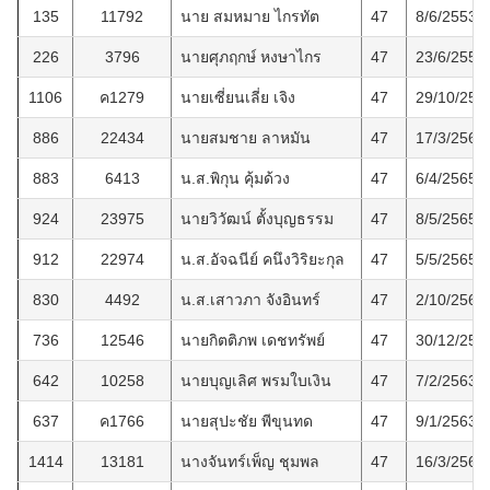
135
11792
นาย สมหมาย ไกรทัต
47
8/6/2553
226
3796
นายศุภฤกษ์ หงษาไกร
47
23/6/2556
1106
ค1279
นายเซี่ยนเลี่ย เจิง
47
29/10/256
886
22434
นายสมชาย ลาหมัน
47
17/3/2565
883
6413
น.ส.พิกุน คุ้มด้วง
47
6/4/2565
924
23975
นายวิวัฒน์ ตั้งบุญธรรม
47
8/5/2565
912
22974
น.ส.อัจฉนีย์ คนึงวิริยะกุล
47
5/5/2565
830
4492
น.ส.เสาวภา จังอินทร์
47
2/10/2564
736
12546
นายกิตติภพ เดชทรัพย์
47
30/12/256
642
10258
นายบุญเลิศ พรมใบเงิน
47
7/2/2563
637
ค1766
นายสุปะชัย พีขุนทด
47
9/1/2563
1414
13181
นางจันทร์เพ็ญ ชุมพล
47
16/3/2569