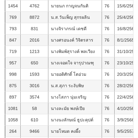
1454
4762
นายนภ กาญจนกันติ
76
15/6/2569
769
8872
น.ส.วันเพ็ญ สุกรผลิน
76
25/4/2564
793
831
นางจิราภรณ์ เดชดี
76
16/8/2564
847
2016
นางศรอนงค์ วิจิตรสาร
76
8/1/2565
719
1213
นางพิมพ์สุรางค์ พลเวียง
76
31/10/256
957
650
นางเจอดใจ จารุปาณฑุ
76
23/10/256
998
1593
นายอดิศักดิ์ โตอ่วม
76
20/3/2566
875
3016
น.ส.สุภา ระงับพิษ
76
28/2/2565
897
3574
นางโสภา นุ่มเจริญ
76
22/4/2565
1081
58
นางละมัย พงษ์เปีย
76
4/10/2566
1058
610
นางนงลักษณ์ ธูปะคุปต์
76
3/9/2566
264
9466
นายโหมด คงผึ้ง
76
9/5/2557