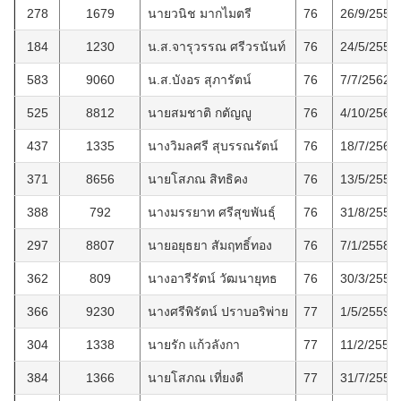
278
1679
นายวนิช มากไมตรี
76
26/9/2557
184
1230
น.ส.จารุวรรณ ศรีวรนันท์
76
24/5/2555
583
9060
น.ส.บังอร สุภารัตน์
76
7/7/2562
525
8812
นายสมชาติ กตัญญู
76
4/10/2561
437
1335
นางวิมลศรี สุบรรณรัตน์
76
18/7/2560
371
8656
นายโสภณ สิทธิคง
76
13/5/2559
388
792
นางมรรยาท ศรีสุขพันธุ์
76
31/8/2559
297
8807
นายอยุธยา สัมฤทธิ์ทอง
76
7/1/2558
362
809
นางอารีรัตน์ วัฒนายุทธ
76
30/3/2559
366
9230
นางศรีพิรัตน์ ปราบอริพ่าย
77
1/5/2559
304
1338
นายรัก แก้วลังกา
77
11/2/2558
384
1366
นายโสภณ เที่ยงดี
77
31/7/2559