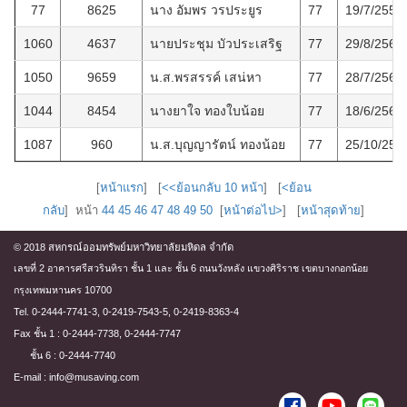
77
8625
นาง อัมพร วรประยูร
77
19/7/2551
1060
4637
นายประชุม บัวประเสริฐ
77
29/8/2566
1050
9659
น.ส.พรสรรค์ เสน่หา
77
28/7/2566
1044
8454
นางยาใจ ทองใบน้อย
77
18/6/2566
1087
960
น.ส.บุญญารัตน์ ทองน้อย
77
25/10/256
[
หน้าแรก
] [
<<ย้อนกลับ 10 หน้า
] [
<ย้อน
กลับ
] หน้า
44
45
46
47
48
49
50
[
หน้าต่อไป>
] [
หน้าสุดท้าย
]
© 2018 สหกรณ์ออมทรัพย์มหาวิทยาลัยมหิดล จำกัด
เลขที่ 2 อาคารศรีสวรินทิรา ชั้น 1 และ ชั้น 6 ถนนวังหลัง แขวงศิริราช เขตบางกอกน้อย
กรุงเทพมหานคร 10700
Tel. 0-2444-7741-3, 0-2419-7543-5, 0-2419-8363-4
Fax ชั้น 1 : 0-2444-7738, 0-2444-7747
ชั้น 6 : 0-2444-7740
E-mail : info@musaving.com