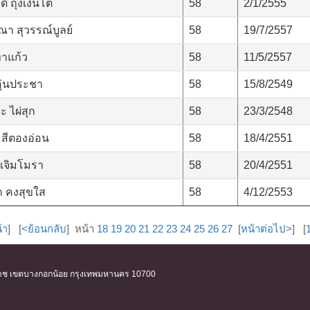
ิ์ ถุงเงินโต
58
2/1/2555
า สุวรรณ์บูลย์
58
19/7/2557
ทาแก้ว
58
11/5/2557
อุ่นประชา
58
15/8/2549
 ไผ่สุก
58
23/3/2548
สีตองอ่อน
58
18/4/2551
 เจิมโมรา
58
20/4/2551
า คงสุขใส
58
4/12/2553
้า
] [
<ย้อนกลับ
] หน้า
18
19
20
21
22
23
24
25
26
27
[
หน้าต่อไป>
] [
ิริราช เขตบางกอกน้อย กรุงเทพมหานคร 10700