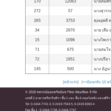
170
12063
นายสมศักด
272
57
นางสุวรรณ
265
3753
คุณยุพดี 
34
2970
นาย เสือ 
15
1096
นางไพเราะ
71
675
นายสมใจ 
72
1951
นางปรียา
145
500
นาง อัฎน
[
หน้าแรก
] [
<<ย้อนกลับ 10 หน
© 2018 สหกรณ์ออมทรัพย์มหาวิทยาลัยมหิดล จำกัด
เลขที่ 2 อาคารศรีสวรินทิรา ชั้น 1 และ ชั้น 6 ถนนวังหลัง แขวงศ
Tel. 0-2444-7741-3, 0-2419-7543-5, 0-2419-8363-4
Fax ชั้น 1 : 0-2444-7738, 0-2444-7747