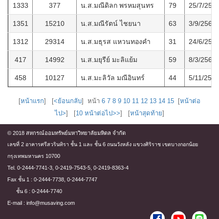
1333
377
น.ส.มณีดิลก พรหมสุนทร
79
25/7/256
1351
15210
น.ส.มณีรัตน์ ไชยนา
63
3/9/2568
1312
29314
น.ส.มธุรส แหวนทองคำ
31
24/6/256
417
14992
น.ส.มยุรีย์ มะลิแย้ม
59
8/3/2560
458
10127
น.ส.มะลิวัล มณีอินทร์
44
5/11/256
[
หน้าแรก
] [
<ย้อนกลับ
] หน้า
6
7
8
9
10
11
12
13
14
15
[
หน้าต่อ
ไป>
] [
10 หน้าต่อไป>>
] [
หน้าสุดท้าย
]
© 2018 สหกรณ์ออมทรัพย์มหาวิทยาลัยมหิดล จำกัด
เลขที่ 2 อาคารศรีสวรินทิรา ชั้น 1 และ ชั้น 6 ถนนวังหลัง แขวงศิริราช เขตบางกอกน้อย
กรุงเทพมหานคร 10700
Tel. 0-2444-7741-3, 0-2419-7543-5, 0-2419-8363-4
Fax ชั้น 1 : 0-2444-7738, 0-2444-7747
ชั้น 6 : 0-2444-7740
E-mail : info@musaving.com