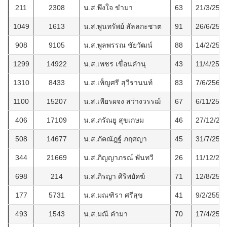
211
2308
น.ส.พึงใจ ขำมา
63
21/3/255
1049
1613
น.ส.พูนทรัพย์ สัลลกะชาต
91
26/6/256
908
9105
น.ส.พูลพรรณ ชัยวัฒน์
88
14/2/256
1299
14922
น.ส.เพชร เขื่อนคำนุ
43
11/4/256
1310
8433
น.ส.เพ็ญศรี สุวีรานนท์
83
7/6/2568
1100
15207
น.ส.เพียรผจง สว่างวรรฌ์
67
6/11/256
406
17109
น.ส.ภรัณยู สุขเกษม
46
27/12/25
508
14677
น.ส.ภัคณัฎฐ์ ภฤศญา
45
31/7/256
344
21669
น.ส.ภิญญาภรณ์ พันทวี
26
11/12/25
698
214
น.ส.ภิรญา ศิริพยัคฆ์
71
12/8/256
177
5731
น.ส.มณฑิรา ศรีสุข
41
9/2/2555
493
1543
น.ส.มณี คำมา
70
17/4/256