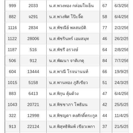
999
2033
น.ส.พวงทอง กล่อมใจเย็น
67
6/3/2566
882
จ291
น.ส.พวงพิศ โป๊ะจิ๊ด
58
6/4/2565
1116
2834
น.ส.พัชณีย์ พลสมบัติ
77
2/2/2567
1122
28006
น.ส.พัชรินทร์ เอมสมุท
46
26/2/256
1187
516
น.ส.พัชรี อรวงษ์
64
2/8/2567
506
912
น.ส.พัฒนา จาติเกตุ
84
7/7/2561
604
13444
น.ส.พาณี โรจนานนท์
66
19/9/256
1015
5158
น.ส.พานทอง ภูสีเขียว
51
24/3/256
883
6413
น.ส.พิกุน คุ้มด้วง
47
6/4/2565
1043
20721
น.ส.พิชชาภา โพธิมน
42
25/5/256
322
12998
น.ส.พิชญดา คงศักดิ์ตระกูล
44
11/4/255
913
22124
น.ส.พิสุทธิพิมพ์ เขียวเพกา
37
21/5/256