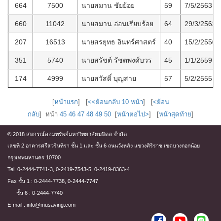
664
7500
นายสมาน ชัยย้อย
59
7/5/2563
660
11042
นายสมาน อ่อนเรียบร้อย
64
29/3/2563
207
16513
นายสรยุทธ อินทร์ศาสตร์
40
15/2/2556
351
5740
นายสรัชต์ รัชตพงศ์บวร
45
1/1/2559
174
4999
นายสวัสดิ์ บุญสาย
57
5/2/2555
[
หน้าแรก
] [
<<ย้อนกลับ 10 หน้า
] [
<ย้อน
กลับ
] หน้า
45
46
47
48
49
50
[
หน้าต่อไป>
] [
หน้าสุดท้าย
]
© 2018 สหกรณ์ออมทรัพย์มหาวิทยาลัยมหิดล จำกัด
เลขที่ 2 อาคารศรีสวรินทิรา ชั้น 1 และ ชั้น 6 ถนนวังหลัง แขวงศิริราช เขตบางกอกน้อย
กรุงเทพมหานคร 10700
Tel. 0-2444-7741-3, 0-2419-7543-5, 0-2419-8363-4
Fax ชั้น 1 : 0-2444-7738, 0-2444-7747
ชั้น 6 : 0-2444-7740
E-mail : info@musaving.com