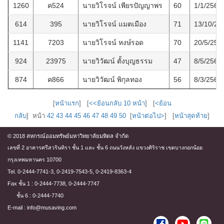
1260
ค524
นายวิโรจน์ เพียรปัญญาพร
60
1/1/2568
614
395
นายวิโรจน์ แมตเมือง
71
13/10/25
1141
7203
นายวิโรจน์ หงษ์รอด
70
20/5/256
924
23975
นายวิวัฒน์ ตั้งบุญธรรม
47
8/5/2565
874
ค866
นายวิวัฒน์ พิกุลทอง
56
8/3/2565
[
หน้าแรก
] [
<<ย้อนกลับ 10 หน้า
] [
<ย้อน
กลับ
] หน้า
42
43
44
45
46
47
48
49
50
[
หน้าต่อไป>
] [
หน้าสุดท้าย
]
© 2018 สหกรณ์ออมทรัพย์มหาวิทยาลัยมหิดล จำกัด
เลขที่ 2 อาคารศรีสวรินทิรา ชั้น 1 และ ชั้น 6 ถนนวังหลัง แขวงศิริราช เขตบางกอกน้อย
กรุงเทพมหานคร 10700
Tel. 0-2444-7741-3, 0-2419-7543-5, 0-2419-8363-4
Fax ชั้น 1 : 0-2444-7738, 0-2444-7747
ชั้น 6 : 0-2444-7740
E-mail : info@musaving.com