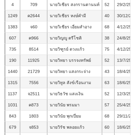
4
709
นายวิเชียร สงกรานตานนท์
52
29/2/254
1249
ค2644
นายวิเชียร หงษ์คำมี
40
30/12/25
1383
จ60
นายวิเชียร เอี่ยมสำอาง
68
4/12/256
607
ค966
นายวิญญู ตรีโชติ
38
24/8/256
735
8514
นายวิฑูรย์ ดวงแก้ว
75
4/12/256
190
11925
นายวิทยา บรรจงทรัพย์
52
13/7/255
1440
21729
นายวิทยา แสงกระจ่าง
43
18/4/256
1315
7556
นายวิทูล สังข์เรือนงาม
63
18/6/256
1137
จ2511
นายวิธวัช แสงเงิน
52
12/3/256
1031
ค873
นายวินัย พรมมา
57
25/4/256
843
1803
นายวินัย พุกเปี่ยม
68
29/11/25
679
จ853
นายวิรัช พลอยแก้ว
60
18/6/256