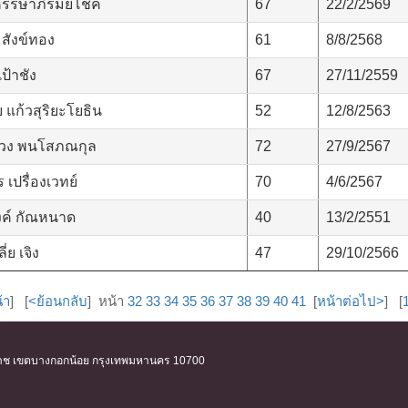
หรรษาภิรมย์โชค
67
22/2/2569
์ สังข์ทอง
61
8/8/2568
ป้าชัง
67
27/11/2559
 แก้วสุริยะโยธิน
52
12/8/2563
่วง พนโสภณกุล
72
27/9/2567
เปรื่องเวทย์
70
4/6/2567
ค์ กัณหนาด
40
13/2/2551
ี่ย เจิง
47
29/10/2566
้า
] [
<ย้อนกลับ
] หน้า
32
33
34
35
36
37
38
39
40
41
[
หน้าต่อไป>
] [
ิริราช เขตบางกอกน้อย กรุงเทพมหานคร 10700