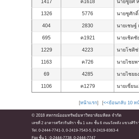
1417
ค1618
นายชูยศ 
1326
5776
นายชูศักดิ
404
2830
นายเชษฐ์ เ
695
ค1921
นายเชิดชัย
1229
4223
นายโชติช
1163
ค726
นายไชยพร 
69
4285
นายไชยยง
1106
ค1279
นายเซี่ยนเล
[
หน้าแรก
] [
<<ย้อนกลับ 10 หน
© 2018 สหกรณ์ออมทรัพย์มหาวิทยาลัยมหิดล จำกัด
เลขที่ 2 อาคารศรีสวรินทิรา ชั้น 1 และ ชั้น 6 ถนนวังหลัง แขวงศ
Tel. 0-2444-7741-3, 0-2419-7543-5, 0-2419-8363-4
Fax ชั้น 1 : 0-2444-7738, 0-2444-7747