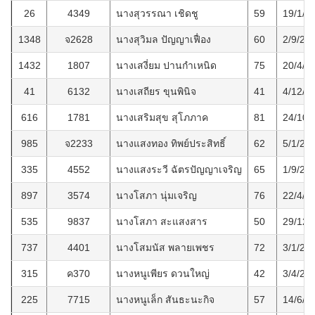
26
4349
นางสุวรรณา เชิดชู
59
19/1/2
1348
จ2628
นางสุวิมล ปัญญาเฟื่อง
60
2/9/25
1432
1807
นางเสงี่ยม ปานกำเหนิด
75
20/4/2
41
6132
นางเสถียร ขุนพินิจ
41
4/12/2
616
1781
นางเสริมสุข สุโภภาค
81
24/10/
985
จ2233
นางแสงทอง ทิพย์ประสิทธิ์
62
5/1/25
335
4552
นางแสงระวี ฉัตรปัญญาเจริญ
65
1/9/25
897
3574
นางโสภา นุ่มเจริญ
76
22/4/2
535
9837
นางโสภา สะแสงสาร
50
29/12/
737
4401
นางโสมนัส พลายเพชร
72
3/1/25
315
ค370
นางหนูเพียร ดวนใหญ่
42
3/4/25
225
7715
นางหนูเล็ก สันธะนะกิจ
57
14/6/2