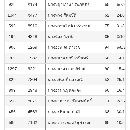
928
จ174
นางหมุยเกียง ประภัสสร
65
6/7/25
1344
จ477
นางหวัง สีสมบัติ
62
24/8/2
596
8916
นางหวานจิตต์ เกรันพงษ์
75
31/8/2
194
4348
นางห้อง กัดเกื้อ
65
3/10/2
906
1269
นางองุ่น จินดาเวช
94
5/5/25
43
1582
นางอนงค์ สาริการินทร์
68
14/1/2
1297
9221
นางอนงค์ เขมาภิรักษ์
90
15/4/2
829
7804
นางอภันตรี แสงมณี
53
25/10/
899
2948
นางอรนาฎ สุภะคะ
50
16/4/2
556
8075
นางอรพรรณ หันจางสิทธิ์
71
2/3/25
456
4563
นางอรพิน นาทันลิ
68
30/10/
588
7182
นางอรวรรณ ศรีสุพรรณ
68
10/5/2