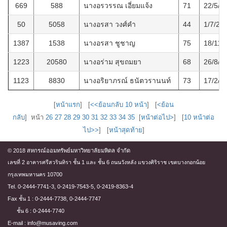
669
588
นางอรวรรณ เอี่ยมแจ้ง
71
22/5/2
50
5058
นางอรสา วงศ์คำ
44
1/7/25
1387
1538
นางอรสา ชูชาญ
75
18/11/
1223
20580
นางอร่าม สุขถมยา
68
26/8/2
1123
8830
นางอริยาภรณ์ ธนัตวรานนท์
73
17/2/2
[
หน้าแรก
] [
<<ย้อนกลับ 10 หน้า
] [
<ย้อน
กลับ
] หน้า
26
27
28
29
30
31
32
33
34
35
[
หน้าต่อไป>
] [
10 หน้าต่อ
ไป>>
] [
หน้าสุดท้าย
]
© 2018 สหกรณ์ออมทรัพย์มหาวิทยาลัยมหิดล จำกัด
เลขที่ 2 อาคารศรีสวรินทิรา ชั้น 1 และ ชั้น 6 ถนนวังหลัง แขวงศิริราช เขตบางกอกน้อย
กรุงเทพมหานคร 10700
Tel. 0-2444-7741-3, 0-2419-7543-5, 0-2419-8363-4
Fax ชั้น 1 : 0-2444-7738, 0-2444-7747
ชั้น 6 : 0-2444-7740
E-mail : info@musaving.com