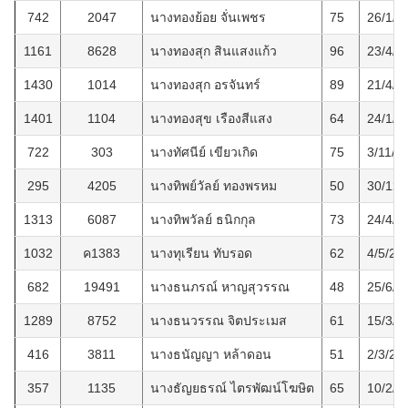
742
2047
นางทองย้อย จั่นเพชร
75
26/1/2
1161
8628
นางทองสุก สินแสงแก้ว
96
23/4/2
1430
1014
นางทองสุก อรจันทร์
89
21/4/2
1401
1104
นางทองสุข เรืองสีแสง
64
24/1/2
722
303
นางทัศนีย์ เขียวเกิด
75
3/11/2
295
4205
นางทิพย์วัลย์ ทองพรหม
50
30/12/
1313
6087
นางทิพวัลย์ ธนิกกุล
73
24/4/2
1032
ค1383
นางทุเรียน ทับรอด
62
4/5/25
682
19491
นางธนภรณ์ หาญสุวรรณ
48
25/6/2
1289
8752
นางธนวรรณ จิตประเมส
61
15/3/2
416
3811
นางธนัญญา หล้าดอน
51
2/3/25
357
1135
นางธัญยธรณ์ ไตรพัฒน์โฆษิต
65
10/2/2