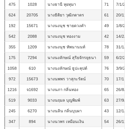
475
1028
นางธานี หุยทุมา
71
7/1/25
624
20705
นางธิติยา วุฒิภดาดร
61
20/11/
192
15671
นางนงนุช ชายดวงคำ
49
1/8/25
542
2088
นางนงนุช ทองงาม
42
14/2/2
355
1209
นางนงนุช หัพนานนท์
78
31/1/2
175
7294
นางนงลักษณ์ สุริยจักรยุธนา
59
6/2/25
1058
610
นางนงลักษณ์ ธูปะคุปต์
76
3/9/25
972
15673
นางนพพร วาสุกะรัตน์
70
17/12/
1216
จ1692
นางนภา กลิ่นทอง
65
26/8/2
519
9033
นางนฤมล บุญพิมพ์
63
27/9/2
245
6270
นางนลิน กลิ่นบุบผา
43
12/1/2
347
894
นางนวพร เหมือนเงิน
54
26/11/