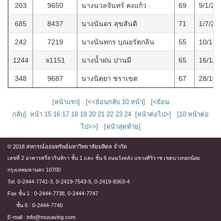
203
9650
นางนวลจันทร์ คงแก้ว
69
9/1/25
685
8437
นางนันดร สุขสันติ
71
1/7/25
242
7219
นางนันทกร บุณยรัตกลิน
55
10/12/
1244
จ1151
นางน้ำฝน ปานมี
65
16/1/2
348
9687
นางนิตยา ชราเขต
67
28/10/
[
หน้าแรก
] [
<<ย้อนกลับ 10 หน้า
] [
<ย้อน
กลับ
] หน้า
15
16
17
18
19
20
21
22
23
24
[
หน้าต่อไป>
] [
10 หน้าต่อ
ไป>>
] [
หน้าสุดท้าย
]
© 2018 สหกรณ์ออมทรัพย์มหาวิทยาลัยมหิดล จำกัด
เลขที่ 2 อาคารศรีสวรินทิรา ชั้น 1 และ ชั้น 6 ถนนวังหลัง แขวงศิริราช เขตบางกอกน้อย
กรุงเทพมหานคร 10700
Tel. 0-2444-7741-3, 0-2419-7543-5, 0-2419-8363-4
Fax ชั้น 1 : 0-2444-7738, 0-2444-7747
ชั้น 6 : 0-2444-7740
E-mail : info@musaving.com