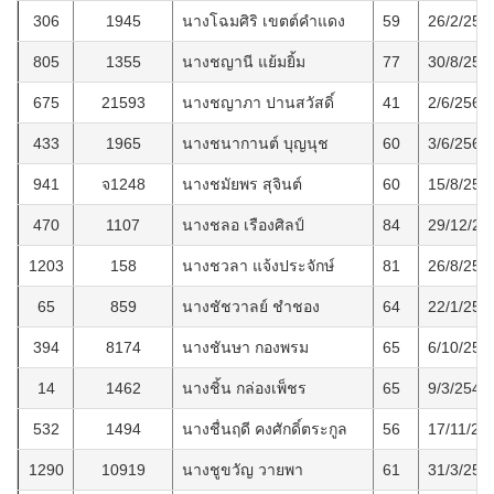
306
1945
นางโฉมศิริ เขตต์คำแดง
59
26/2/255
805
1355
นางชญานี แย้มยิ้ม
77
30/8/256
675
21593
นางชญาภา ปานสวัสดิ์
41
2/6/2563
433
1965
นางชนากานต์ บุญนุช
60
3/6/2560
941
จ1248
นางชมัยพร สุจินต์
60
15/8/256
470
1107
นางชลอ เรืองศิลป์
84
29/12/25
1203
158
นางชวลา แจ้งประจักษ์
81
26/8/256
65
859
นางชัชวาลย์ ชำชอง
64
22/1/255
394
8174
นางชันษา กองพรม
65
6/10/255
14
1462
นางชิ้น กล่องเพ็ชร
65
9/3/2547
532
1494
นางชื่นฤดี คงศักดิ์ตระกูล
56
17/11/25
1290
10919
นางชูขวัญ วายพา
61
31/3/256