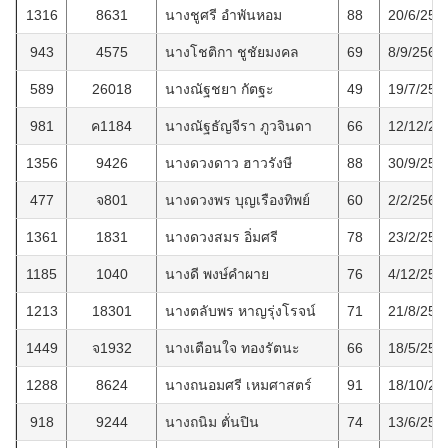
1316
8631
นางชูศรี อำพันหอม
88
20/6/256
943
4575
นางโชติกา ชูชัยมงคล
69
8/9/2565
589
26018
นางณัฐชยา กัตฐะ
49
19/7/256
981
ค1184
นางณัฐธัญจีรา ภูวจินดา
66
12/12/25
1356
9426
นางดวงดาว ฮาวรังษี
88
30/9/256
477
จ801
นางดวงพร บุญเรืองทิพย์
60
2/2/2561
1361
1831
นางดวงสมร อิ่มศรี
78
23/2/256
1185
1040
นางดี พงษ์คำผาย
76
4/12/256
1213
18301
นางตลับพร หาญรุ่งโรจน์
71
21/8/256
1449
จ1932
นางเตือนใจ ทองรัตนะ
66
18/5/256
1288
8624
นางถนอมศรี เหมศาสตร์
91
18/10/25
918
9244
นางถนิม ตั่นปิน
74
13/6/256