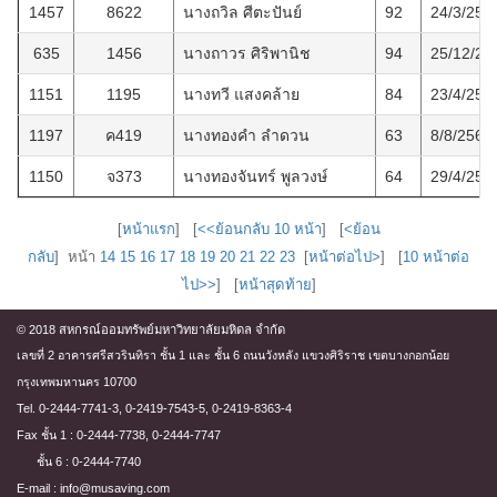
1457
8622
นางถวิล ศีตะปันย์
92
24/3/256
635
1456
นางถาวร ศิริพานิช
94
25/12/25
1151
1195
นางทวี แสงคล้าย
84
23/4/256
1197
ค419
นางทองคำ ลำดวน
63
8/8/2567
1150
จ373
นางทองจันทร์ พูลวงษ์
64
29/4/256
[
หน้าแรก
] [
<<ย้อนกลับ 10 หน้า
] [
<ย้อน
กลับ
] หน้า
14
15
16
17
18
19
20
21
22
23
[
หน้าต่อไป>
] [
10 หน้าต่อ
ไป>>
] [
หน้าสุดท้าย
]
© 2018 สหกรณ์ออมทรัพย์มหาวิทยาลัยมหิดล จำกัด
เลขที่ 2 อาคารศรีสวรินทิรา ชั้น 1 และ ชั้น 6 ถนนวังหลัง แขวงศิริราช เขตบางกอกน้อย
กรุงเทพมหานคร 10700
Tel. 0-2444-7741-3, 0-2419-7543-5, 0-2419-8363-4
Fax ชั้น 1 : 0-2444-7738, 0-2444-7747
ชั้น 6 : 0-2444-7740
E-mail : info@musaving.com