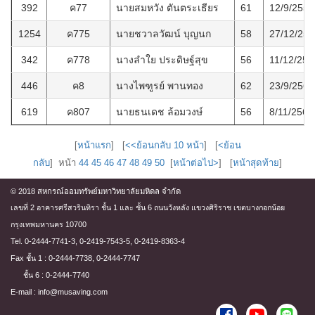
392
ค77
นายสมหวัง ตันตระเธียร
61
12/9/2559
1254
ค775
นายชวาลวัฒน์ บุญนก
58
27/12/256
342
ค778
นางลำใย ประดิษฐ์สุข
56
11/12/255
446
ค8
นางไพฑูรย์ พานทอง
62
23/9/2560
619
ค807
นายธนเดช ล้อมวงษ์
56
8/11/2562
[
หน้าแรก
] [
<<ย้อนกลับ 10 หน้า
] [
<ย้อน
กลับ
] หน้า
44
45
46
47
48
49
50
[
หน้าต่อไป>
] [
หน้าสุดท้าย
]
© 2018 สหกรณ์ออมทรัพย์มหาวิทยาลัยมหิดล จำกัด
เลขที่ 2 อาคารศรีสวรินทิรา ชั้น 1 และ ชั้น 6 ถนนวังหลัง แขวงศิริราช เขตบางกอกน้อย
กรุงเทพมหานคร 10700
Tel. 0-2444-7741-3, 0-2419-7543-5, 0-2419-8363-4
Fax ชั้น 1 : 0-2444-7738, 0-2444-7747
ชั้น 6 : 0-2444-7740
E-mail : info@musaving.com