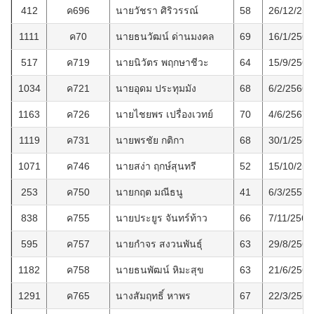
412
ค696
นายวัชรา ศิริวรรณ์
58
26/12/255
1111
ค70
นายธนวัฒน์ ด่านมงคล
69
16/1/2567
517
ค719
นายนิวัตร พฤกษาชีวะ
64
15/9/2561
1034
ค721
นายอุดม ประทุมมัง
68
6/2/2566
1163
ค726
นายไชยพร เปรื่องเวทย์
70
4/6/2567
1119
ค731
นายพรชัย กติกา
68
30/1/2567
1071
ค746
นายสง่า ฤกษ์สุนทรี
52
15/10/256
253
ค750
นายกฤต มณีธนู
41
6/3/2557
838
ค755
นายประยูร จันทร์ท้าว
66
7/11/2564
595
ค757
นายกำจร สงวนพันธุ์
63
29/8/2562
1182
ค758
นายธนพัฒน์ หิมะสุข
63
21/6/2567
1291
ค765
นางสัมฤทธิ์ หาพร
67
22/3/2568