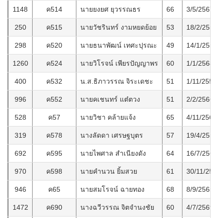
1148
ค514
นายยงยศ ยุวรรณธร
66
3/5/2567
250
ค515
นายวัชรินทร์ งามหยดย้อย
53
18/2/2557
298
ค520
นายธนาพัฒน์ เทศะปุรณะ
49
14/1/2558
1260
ค524
นายวิโรจน์ เพียรปัญญาพร
60
1/1/2568
400
ค532
น.ส.ธิภาวรรณ จิระเดชะ
51
1/11/2559
996
ค552
นายคเชนทร์ แต๋ตวง
51
2/2/2566
528
ค57
นายวิชา คล้ายแจ้ง
65
4/11/2561
319
ค578
นางลัดดา เศรษฐบุตร
57
19/4/2558
692
ค595
นายไพศาล สำเนียงดัง
64
16/7/2563
970
ค598
นายคำนวน ยิ้มสวย
61
30/11/256
946
ค65
นายสมโรจน์ ฉายทอง
68
8/9/2565
1472
ค690
นางฉวีวรรณ จิตจำนงชัย
60
4/7/2569