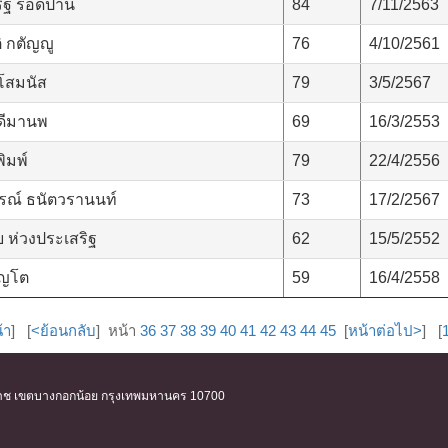
ริฐ รอดปาน
84
7/11/2563
 กตัญญู
76
4/10/2561
 โสมนัส
79
3/5/2567
 ดีมานพ
69
16/3/2553
ิมพ์
79
22/4/2556
รณ์ ธนัตวรานนท์
73
17/2/2567
 ห่วงประเสริฐ
62
15/5/2552
ุญโต
59
16/4/2558
้า
] [
<ย้อนกลับ
] หน้า
36
37
38
39
40
41
42
43
44
45
[
หน้าต่อไป>
] [
ิริราช เขตบางกอกน้อย กรุงเทพมหานคร 10700