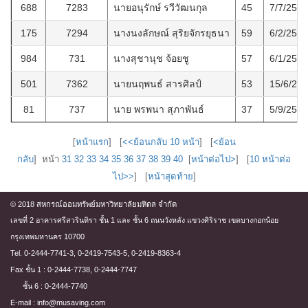
688
7283
นายอนุรักษ์ รวีวัฒนกุล
45
7/7/2563
175
7294
นางนงลักษณ์ สุริยจักรยุธนา
59
6/2/2555
984
731
นางสุชานุช จ้อยชู
57
6/1/2566
501
7362
นายนฤพนธ์ สารศิลป์
53
15/6/25
81
737
นาย พรพนา สุภาพันธ์
37
5/9/2551
[
หน้าแรก
] [
<<ย้อนกลับ 10 หน้า
] [
<ย้อน
กลับ
] หน้า
31
32
33
34
35
36
37
38
39
40
[
หน้าต่อไป>
] [
10 หน้าต่อ
ไป>>
] [
หน้าสุดท้าย
]
© 2018 สหกรณ์ออมทรัพย์มหาวิทยาลัยมหิดล จำกัด
เลขที่ 2 อาคารศรีสวรินทิรา ชั้น 1 และ ชั้น 6 ถนนวังหลัง แขวงศิริราช เขตบางกอกน้อย
กรุงเทพมหานคร 10700
Tel. 0-2444-7741-3, 0-2419-7543-5, 0-2419-8363-4
Fax ชั้น 1 : 0-2444-7738, 0-2444-7747
ชั้น 6 : 0-2444-7740
E-mail : info@musaving.com