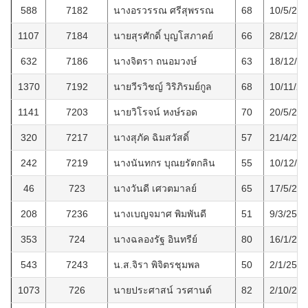
588
7182
นางอรวรรณ ศรีสุพรรณ
68
10/5/25
1107
7184
นายสุรศักดิ์ บุญโสภาคย์
66
28/12/2
632
7186
นางจิตรา ถนอมวงษ์
63
18/12/2
1370
7192
นายวีรวิชญ์ วิริภิรมย์กูล
68
10/11/2
1141
7203
นายวิโรจน์ หงษ์รอด
70
20/5/25
320
7217
นางสุภัค ฉิมสวัสดิ์
57
21/4/25
242
7219
นางนันทกร บุณยรัตกลิน
55
10/12/2
46
723
นางวันดี เศวตมาลย์
65
17/5/25
208
7236
นางเบญจมาศ พิมพันดี
51
9/3/2556
353
724
นางฉลองรัฐ อินทรีย์
80
16/1/25
543
7243
น.ส.จิรา พิจิตรชุมพล
50
2/1/2562
1073
726
นายประศาสน์ วรศานต์
82
2/10/25