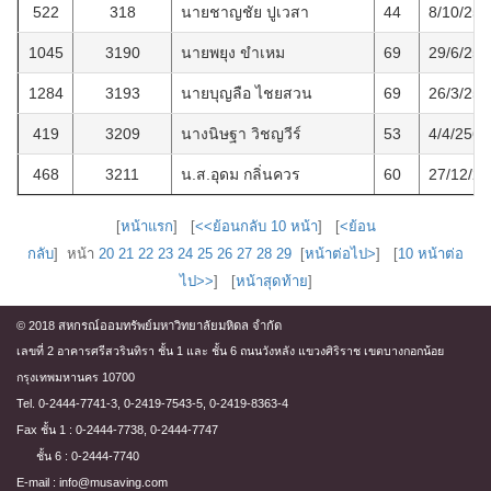
522
318
นายชาญชัย ปูเวสา
44
8/10/256
1045
3190
นายพยุง ขำเหม
69
29/6/256
1284
3193
นายบุญลือ ไชยสวน
69
26/3/256
419
3209
นางนิษฐา วิชญวีร์
53
4/4/2560
468
3211
น.ส.อุดม กลิ่นควร
60
27/12/2
[
หน้าแรก
] [
<<ย้อนกลับ 10 หน้า
] [
<ย้อน
กลับ
] หน้า
20
21
22
23
24
25
26
27
28
29
[
หน้าต่อไป>
] [
10 หน้าต่อ
ไป>>
] [
หน้าสุดท้าย
]
© 2018 สหกรณ์ออมทรัพย์มหาวิทยาลัยมหิดล จำกัด
เลขที่ 2 อาคารศรีสวรินทิรา ชั้น 1 และ ชั้น 6 ถนนวังหลัง แขวงศิริราช เขตบางกอกน้อย
กรุงเทพมหานคร 10700
Tel. 0-2444-7741-3, 0-2419-7543-5, 0-2419-8363-4
Fax ชั้น 1 : 0-2444-7738, 0-2444-7747
ชั้น 6 : 0-2444-7740
E-mail : info@musaving.com