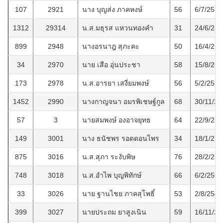
107
2921
นาง บุญส่ง ภาคหงษ์
56
6/7/2552
1312
29314
น.ส.มธุรส แหวนทองคำ
31
24/6/256
899
2948
นางอรนาฎ สุภะคะ
50
16/4/256
34
2970
นาย เสือ อุ่นประชา
58
15/8/254
173
2978
น.ส.อารยา เสงี่ยมพงษ์
56
5/2/2555
1452
2990
นางกาญจนา อมรพิเชษฐ์กูล
68
30/11/25
57
3
นายสมพงษ์ องอาจยุทธ
64
22/9/255
149
3001
นาง ธนัชพร รอดดอนไพร
34
18/1/255
875
3016
น.ส.สุภา ระงับพิษ
76
28/2/256
748
3018
น.ส.อำไพ บุญพิทักษ์
66
6/2/2564
33
3026
นาย ฐานไชย ภาคสุโพธิ์
53
2/8/2549
399
3027
นายประถม ยาสูงเนิน
59
16/11/25