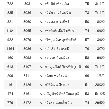
722
303
นางทัศนีย์ เขียวเกิด
75
3/11/256
835
3036
นายวิชัย งามโฉมฉิน
73
7/11/256
321
3060
นายจุมพล เดชเพ็ชร์
50
18/2/255
1164
3065
นางพรทิพย์ เพิ่มใจเพียร
74
16/6/256
922
3079
นายไพบูล จิตรสุทธิทรัพย์
57
13/6/256
1464
3086
นายสำเริง รัตนระพี
76
13/7/256
160
3098
นาง สมพร โฉมมิตร
58
19/6/255
618
3107
นางเบญจภัคค์ จิตรหิรัญเสนี
60
7/11/256
209
3111
นายนิยม ชุ่มโรจน์
66
11/3/255
16
3126
นางศิริวัฒน์ สืบแสง
51
28/3/254
474
3161
น.ส.อัญพัชร์ สิทธิอัมพลวุฒิ
53
5/1/2561
779
3172
นายวัชระ และล้ำเลิศ
74
29/5/256