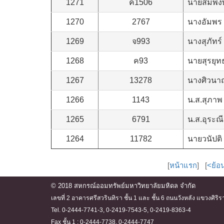
1271
ค1506
นายสมพงษ์ 
1270
2767
นางอัมพร 
1269
จ993
นางสุภัทร์
1268
ค93
นายสุรยุทธ
1267
13278
นางศิวนาถ
1266
1143
น.ส.สุภาพ
1265
6791
น.ส.อุระณี
1264
11782
นายวนัปติ
[
หน้าแรก
] [
<ย้อ
© 2018 สหกรณ์ออมทรัพย์มหาวิทยาลัยมหิดล จำกัด
เลขที่ 2 อาคารศรีสวรินทิรา ชั้น 1 และ ชั้น 6 ถนนวังหลัง แขวงศ
Tel. 0-2444-7741-3, 0-2419-7543-5, 0-2419-8363-4
Fax ชั้น 1 : 0-2444-7738, 0-2444-7747