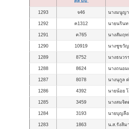
สส.มม.
1293
จ46
นางมนูญา ศ
1292
ค1312
นายนรินทร
1291
ค765
นางสัมฤทธ
1290
10919
นางชูขวั
1289
8752
นางธนวรร
1288
8624
นางถนอมศ
1287
8078
นางนุกูล 
1286
4392
นายน้อย โพ
1285
3459
นางสมจิตต
1284
3193
นายบุญลื
1283
1863
น.ส.รังสิ