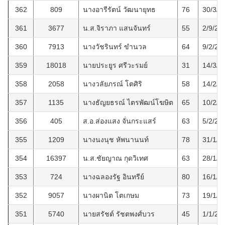
362
809
นางอารีรัตน์ วัฒนายุทธ
76
30/3/2
361
3677
น.ส.จิราภา แสนจันทร์
55
2/9/25
360
7913
นางวัชรินทร์ ขำนวล
64
9/2/25
359
18018
นายประยูร ศรีวะรมย์
31
14/3/2
358
2058
นางวลัยภรณ์ โตศิริ
58
14/2/2
357
1135
นางธัญยธรณ์ ไตรพัฒน์โฆษิต
65
10/2/2
356
405
ส.อ.ส่องแสง จั่นกระแสร์
63
5/2/25
355
1209
นางนงนุช หัพนานนท์
78
31/1/2
354
16397
น.ส.ชัยญาณ กุดวิเทศ
63
28/1/2
353
724
นางฉลองรัฐ อินทรีย์
80
16/1/2
352
9057
นางผานิต โตเกษม
73
19/1/2
351
5740
นายสรัชต์ รัชตพงศ์บวร
45
1/1/25