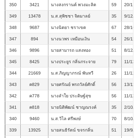
350
3421
นางสงกรานต์ พวงมะลิต
59
20/12/
349
13478
น.ส.สุพิชชา จิตมาลย์
35
9/12/2
348
9687
นางนิตยา ชราเขต
67
28/10/
347
894
นางนวพร เหมือนเงิน
54
26/11/
346
9896
นายสามารถ แสงทอง
51
8/12/2
345
8425
นางประยูร กลิ่นกระจาย
79
11/12/
344
21669
น.ส.ภิญญาภรณ์ พันทวี
26
11/12/
343
ค829
นายศรัณย์ พรถวัลย์ศักดิ์
56
13/11/
342
ค778
นางลำใย ประดิษฐ์สุข
56
11/12/
341
ค818
นายนิติพัฒน์ ชาญณรงค์
35
2/10/2
340
9460
น.ส.วิไล ศรีพงษ์
70
8/10/2
339
13925
นายสนธิรัตน์ ขจรกลิ่น
51
19/9/2