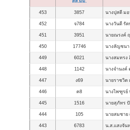
สส.มม.
453
3857
นางปุสตี ม
452
จ784
นางวันดี รั
451
3951
นายณรงค์ ฤ
450
17746
นางลัญชนา 
449
6021
นางสมทรง อ
448
1142
นางจำนงค์ 
447
ง69
นายราชวิต แ
446
ค8
นางไพฑูรย์
445
1516
นายสุภัทร 
444
105
นายสมชาย 
443
6783
น.ส.แสงจันท