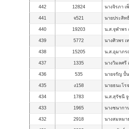
442
12824
นางจิรภา เพ
441
จ521
นายประสิทธิ
440
19203
น.ส.จุฬาพร
439
5772
นางศิวพร เ
438
15205
น.ส.อุมาภร
437
1335
นางวิมลศรี 
436
535
นายจรัญ ปั้
435
ง158
นายธนะโรจน์
434
1783
น.ส.สุรัชนี จ
433
1965
นางชนากานต
432
2918
นางสมหมาย