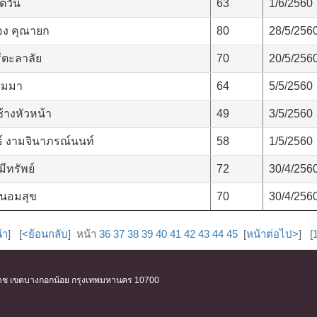
ุตวัน
63
1/6/2560
ือง คุณายก
80
28/5/256
ีตะลาลัย
70
20/5/256
่วมมา
64
5/5/2560
ช้างหัวหน้า
49
3/5/2560
์ งามจินาภรณ์นนท์
58
1/5/2560
ีทรัพย์
72
30/4/256
ถนอมสุข
70
30/4/256
้า
] [
<ย้อนกลับ
] หน้า
36
37
38
39
40
41
42
43
44
45
[
หน้าต่อไป>
] [
ิริราช เขตบางกอกน้อย กรุงเทพมหานคร 10700