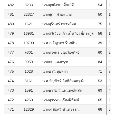
482
8233
นางฤกษ์งาม เอี๊ยะใจ๊
54
26/
481
22827
นางสุดา คำมะนาด
50
18/
480
1621
นางสุรินทร์ เพชรล้อม
75
14/
479
16981
นางศรีเวียงแก้ว เต็งเกียรติ์ตระกูล
58
11/
478
19790
น.ส.ณรีญาภา รื่นกลิ่น
39
5/2
477
จ801
นางดวงพร บุญเรืองทิพย์
60
2/2
476
9059
นายยม แสงครุฑ
84
9/1
475
1028
นางธานี หุยทุมา
71
7/1
474
3161
น.ส.อัญพัชร์ สิทธิอัมพลวุฒิ
53
5/1
473
1591
นางอารมณ์ แพนพงศ์แสน
69
4/1
472
4260
นางสุวรรณ เรืองพิพัฒน์
65
2/1
471
12829
นางเฉลิมศรี นันทวรรณ
68
31/