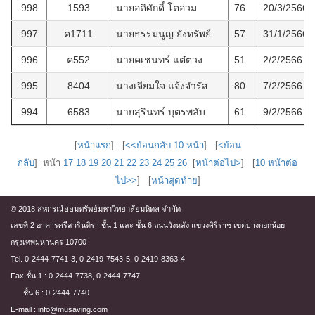
998
1593
นายอดิศักดิ์ โตอ่วม
76
20/3/2566
997
ค1711
นายธรรมนูญ ยังทรัพย์
57
31/1/2566
996
ค552
นายคเชนทร์ แต๋ตวง
51
2/2/2566
995
8404
นางเจียมใจ แจ้งจำรัส
80
7/2/2566
994
6583
นายสุรินทร์ บุตรพลับ
61
9/2/2566
[
หน้าแรก
] [
<<ย้อนกลับ 10 หน้า
] [
<ย้อน
กลับ
] หน้า
17
18
19
20
21
22
23
24
25
26
[
หน้าต่อไป>
] [
10 หน้าต่อ
ไป>>
] [
หน้าสุดท้าย
]
© 2018 สหกรณ์ออมทรัพย์มหาวิทยาลัยมหิดล จำกัด
เลขที่ 2 อาคารศรีสวรินทิรา ชั้น 1 และ ชั้น 6 ถนนวังหลัง แขวงศิริราช เขตบางกอกน้อย
กรุงเทพมหานคร 10700
Tel. 0-2444-7741-3, 0-2419-7543-5, 0-2419-8363-4
Fax ชั้น 1 : 0-2444-7738, 0-2444-7747
ชั้น 6 : 0-2444-7740
E-mail : info@musaving.com