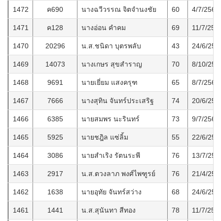
1472
ค690
นางฉวีวรรณ จิตจำนงชัย
60
4/7/2569
1471
ค128
นางอ่อน คำคม
69
11/7/256
1470
20296
น.ส.ชนิดา บุตรพลับ
43
24/6/256
1469
14073
นางเกษร สุขสำราญ
70
8/10/256
1468
9691
นายเยี่ยม แสงครุฑ
65
8/7/2569
1467
7666
นางสุทิน จันทร์ประเสริฐ
74
20/6/256
1466
6385
นายสมพร นะรินทร์
73
9/7/2569
1465
5925
นายชฎิล แซ่ลิ้ม
55
22/6/256
1464
3086
นายสำเริง รัตนระพี
76
13/7/256
1463
2917
น.ส.ตวงลาภ พงศ์ไพฑูรย์
76
21/4/256
1462
1638
นายอุทัย จันทร์สว่าง
68
24/6/256
1461
1441
น.ส.สุนันทา สีทอง
78
11/7/256