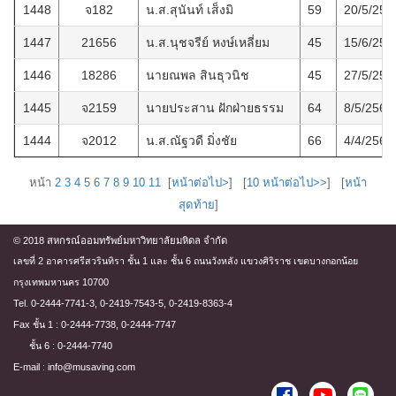
1448
จ182
น.ส.สุนันท์ เส็งมิ
59
20/5/256
1447
21656
น.ส.นุชจรีย์ หงษ์เหลี่ยม
45
15/6/256
1446
18286
นายณพล สินธุวนิช
45
27/5/256
1445
จ2159
นายประสาน ฝักฝ่ายธรรม
64
8/5/2569
1444
จ2012
น.ส.ณัฐวดี มิ่งชัย
66
4/4/2569
หน้า
2
3
4
5
6
7
8
9
10
11
[
หน้าต่อไป>
] [
10 หน้าต่อไป>>
] [
หน้า
สุดท้าย
]
© 2018 สหกรณ์ออมทรัพย์มหาวิทยาลัยมหิดล จำกัด
เลขที่ 2 อาคารศรีสวรินทิรา ชั้น 1 และ ชั้น 6 ถนนวังหลัง แขวงศิริราช เขตบางกอกน้อย
กรุงเทพมหานคร 10700
Tel. 0-2444-7741-3, 0-2419-7543-5, 0-2419-8363-4
Fax ชั้น 1 : 0-2444-7738, 0-2444-7747
ชั้น 6 : 0-2444-7740
E-mail : info@musaving.com