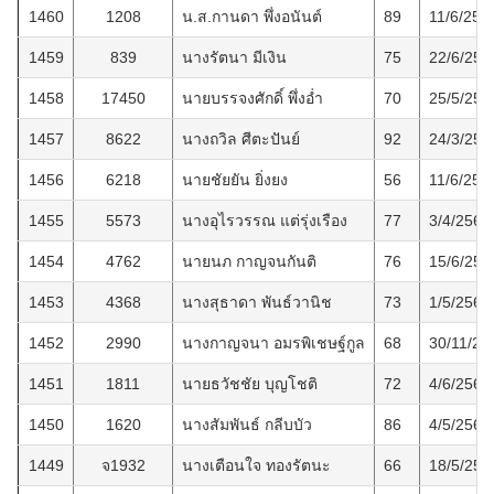
1460
1208
น.ส.กานดา พึ่งอนันต์
89
11/6/256
1459
839
นางรัตนา มีเงิน
75
22/6/256
1458
17450
นายบรรจงศักดิ์ พึ่งอ่ำ
70
25/5/256
1457
8622
นางถวิล ศีตะปันย์
92
24/3/256
1456
6218
นายชัยยัน ยิ่งยง
56
11/6/256
1455
5573
นางอุไรวรรณ แต่รุ่งเรือง
77
3/4/2569
1454
4762
นายนภ กาญจนกันติ
76
15/6/256
1453
4368
นางสุธาดา พันธ์วานิช
73
1/5/2569
1452
2990
นางกาญจนา อมรพิเชษฐ์กูล
68
30/11/25
1451
1811
นายธวัชชัย บุญโชติ
72
4/6/2569
1450
1620
นางสัมพันธ์ กลีบบัว
86
4/5/2569
1449
จ1932
นางเตือนใจ ทองรัตนะ
66
18/5/256