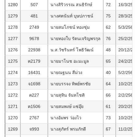
1280
507
นางสิริวรรณ สนธิรักษ์
72
16/3/256
1279
481
นางศตนันท์ บุษปภาชน์
75
28/3/256
1278
2749
นายสมโภชน์ ทองชุ่ม
62
5/3/2568
1277
9678
นายทองใบ รัตนเจริญพรกุล
76
25/2/256
1276
22938
น.ส.วัชรินทร์ โพธิวัฒน์
48
20/12/25
1275
ค2179
นายมาโนช อะมะมูล
65
24/2/256
1274
16431
นายณฐนน สีม่วง
40
5/2/2568
1273
จ1698
นายบรรจง ทิพย์พรชัย
64
10/2/256
1272
ค227
นายสุทิน จันทโชติ
66
2/2/2568
1271
ค1506
นายสมพงษ์ แซ่อุ๊ย
61
20/2/256
1270
2767
นางอัมพร ว่องไว
73
10/2/256
1269
จ993
นางสุภัทร์ พรมภักดี
67
11/2/256