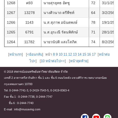
1268
ค93
นายสุรยุทธ อัตชู
72
31/1/256
1267
13278
นางศิวนาถ ตรีพืชท์
64
3/2/2568
1266
1143
น.ส.สุภาพ อนันตพงษ์
78
19/1/256
1265
6791
น.ส.อุระณี รัตนพิทักษ์
71
28/1/256
1264
11782
นายวนัปติ แสงโสภิต
74
8/2/2568
[
หน้าแรก
] [
<ย้อนกลับ
] หน้า
8
9
10
11
12
13
14
15
16
17
[
หน้าต่อ
ไป>
] [
10 หน้าต่อไป>>
] [
หน้าสุดท้าย
]
© 2018 สหกรณ์ออมทรัพย์มหาวิทยาลัยมหิดล จำกัด
เลขที่ 2 อาคารศรีสวรินทิรา ชั้น 1 และ ชั้น 6 ถนนวังหลัง แขวงศิริราช เขตบางกอกน้อย
กรุงเทพมหานคร 10700
Tel. 0-2444-7741-3, 0-2419-7543-5, 0-2419-8363-4
Fax ชั้น 1 : 0-2444-7738, 0-2444-7747
ชั้น 6 : 0-2444-7740
E-mail : info@musaving.com