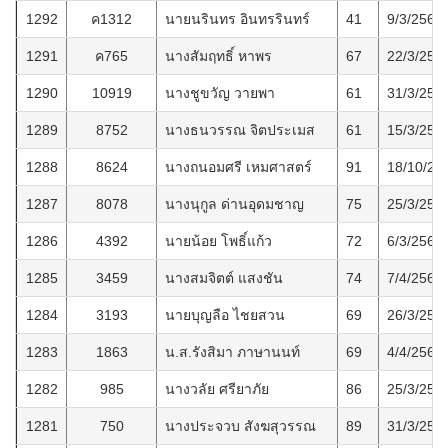
1292
ค1312
นายนรินทร อินทรรินทร์
41
9/3/2568
1291
ค765
นางสัมฤทธิ์ หาพร
67
22/3/256
1290
10919
นางชูขวัญ วายพา
61
31/3/256
1289
8752
นางธนวรรณ จิตประเมส
61
15/3/256
1288
8624
นางถนอมศรี เหมศาสตร์
91
18/10/25
1287
8078
นางนุกูล ด่านอุดมชาญ
75
25/3/256
1286
4392
นายน้อย โพธิ์แก้ว
72
6/3/2568
1285
3459
นางสมจิตต์ แสงชัน
74
7/4/2568
1284
3193
นายบุญลือ ไชยสวน
69
26/3/256
1283
1863
น.ส.รังสิมา ภาษานนท์
69
4/4/2568
1282
985
นางวลัย ศรียาภัย
86
25/3/256
1281
750
นางประจวบ สังฆสุวรรณ
89
31/3/256