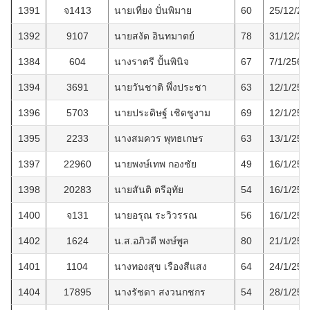
1391
จ1413
นายเที่ยง ปั่นพิมาย
60
25/12/25
1392
9107
นายสงัด อินทมาตย์
78
31/12/25
1384
604
นางราตรี ปั้นพินิจ
67
7/1/2569
1394
3691
นายวันชาติ พึ่งประชา
63
12/1/256
1396
5703
นายประดิษฐ์ เชิดชูงาม
69
12/1/256
1395
2233
นางสมควร พุทธเกษร
63
13/1/256
1397
22960
นายพงษ์เทพ กองชัย
49
16/1/256
1398
20283
นายสันติ ตรีอุทัย
54
16/1/256
1400
จ131
นายอรุณ ระวิวรรณ
56
16/1/256
1402
1624
น.ส.อภิวดี พงษ์พูล
80
21/1/256
1401
1104
นางทองสุข เรืองสีแสง
64
24/1/256
1404
17895
นางรัชดา สงวนกชกร
54
28/1/256