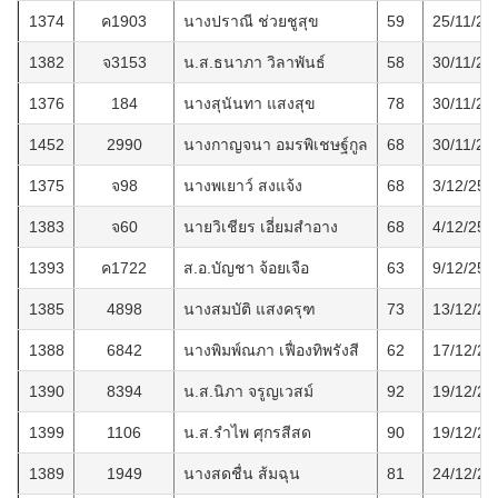
1374
ค1903
นางปราณี ช่วยชูสุข
59
25/11/25
1382
จ3153
น.ส.ธนาภา วิลาพันธ์
58
30/11/25
1376
184
นางสุนันทา แสงสุข
78
30/11/25
1452
2990
นางกาญจนา อมรพิเชษฐ์กูล
68
30/11/25
1375
จ98
นางพเยาว์ สงแจ้ง
68
3/12/256
1383
จ60
นายวิเชียร เอี่ยมสำอาง
68
4/12/256
1393
ค1722
ส.อ.บัญชา จ้อยเจือ
63
9/12/256
1385
4898
นางสมบัติ แสงครุฑ
73
13/12/25
1388
6842
นางพิมพ์ณภา เฟื่องทิพรังสี
62
17/12/25
1390
8394
น.ส.นิภา จรูญเวสม์
92
19/12/25
1399
1106
น.ส.รำไพ ศุกรสีสด
90
19/12/25
1389
1949
นางสดชื่น ส้มฉุน
81
24/12/25