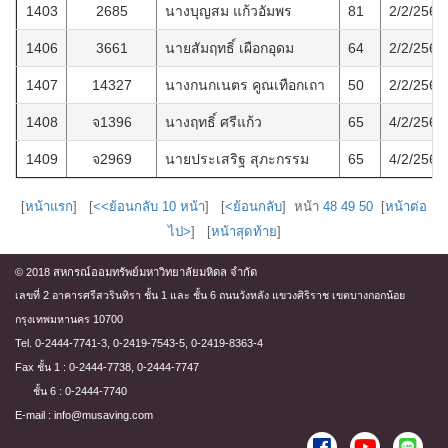
1403
2685
นางบุญสม แก้วอัมพร
81
2/2/2569
1406
3661
นายสัมฤทธิ์ เผือกอุดม
64
2/2/2569
1407
14327
นางกนกเนตร คูณเทือกเถา
50
2/2/2569
1408
จ1396
นางฤทธิ์ ศรีแก้ว
65
4/2/2569
1409
จ2969
นายประเสริฐ สุภะกรรม
65
4/2/2569
[
หน้าแรก
] [
<<ย้อนกลับ 10 หน้า
] [
<ย้อนกลับ
] หน้า
48
49
50
[
หน้าต่อ
ไป>
] [
หน้าสุดท้าย
]
© 2018 สหกรณ์ออมทรัพย์มหาวิทยาลัยมหิดล จำกัด
เลขที่ 2 อาคารศรีสวรินทิรา ชั้น 1 และ ชั้น 6 ถนนวังหลัง แขวงศิริราช เขตบางกอกน้อย
กรุงเทพมหานคร 10700
Tel. 0-2444-7741-3, 0-2419-7543-5, 0-2419-8363-4
Fax ชั้น 1 : 0-2444-7738, 0-2444-7747
ชั้น 6 : 0-2444-7740
E-mail : info@musaving.com