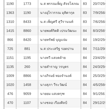
1190
1773
น.ส.พรรณเพ็ญ สัจจโสภณ
83
20/7/2567
1363
1190
นางอุไรวรรณ มุทิตากุล
83
7/9/2568
1310
8433
น.ส.เพ็ญศรี สุวีรานนท์
83
7/6/2568
1415
8860
นายพงศ์กิตติ เปรมวัฒนะ
84
8/3/2569
866
8420
นายทรัพย์ บุญแจ่ม
84
19/2/2565
725
881
น.ส.ประเสริฐ รอดปาน
84
7/11/2563
1151
1195
นางทวี แสงคล้าย
84
23/4/2567
1135
260
นายสำราญ วรบุตร
84
24/3/2567
1009
8866
นางภิรมย์ ทองจำนงค์
84
25/3/2566
1020
1458
นางสุภา วีระวัฒน์
84
4/5/2566
476
9059
นายยม แสงครุฑ
84
9/1/2561
470
1107
นางชลอ เรืองศิลป์
84
29/12/256