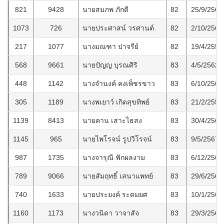
821
9428
นายสมภพ ภักดี
82
25/9/2564
1073
726
นายประศาสน์ วรศานต์
82
2/10/2566
217
1077
นางมณฑา ปาจรีย์
82
19/4/2556
568
9661
นายปัญญ บุรณศิริ
83
4/5/2562
448
1142
นางจำนงค์ คงเพ็ชรขาว
83
6/10/2560
305
1189
นางพเยาว์ เกิดสุขทิพย์
83
21/2/2558
1139
8413
นายคาน เสาะไธสง
83
30/4/2567
1145
965
นายไพโรจน์ รูปวิโรจน์
83
9/5/2567
987
1735
นางจารุณี ฟักผลงาม
83
6/12/2565
789
9066
นายสัมฤทธิ์ เสนาแพทย์
83
29/6/2564
740
1633
นายประยงค์ ระดมยศ
83
10/1/2564
1160
1173
นางวนิดา วาจาสัจ
83
29/3/2567