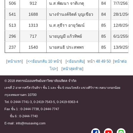
506
912
น.ส.พัฒนา จาติเกตุ
84
7/7/2561
541
1688
นางจำนงค์จิตต์ บุญเขียว
84
28/1/2562
513
1313
น.ส.สุธีรา อายุวัฒน์
85
12/8/2561
296
717
นายบุญมี แก้วทิพย์
85
6/1/2558
237
1540
นายสนธิ ประสพพร
85
13/9/2556
[
หน้าแรก
] [
<<ย้อนกลับ 10 หน้า
] [
<ย้อนกลับ
] หน้า
48
49
50
[
หน้าต่อ
ไป>
] [
หน้าสุดท้าย
]
© 2018 สหกรณ์ออมทรัพย์มหาวิทยาลัยมหิดล จำกัด
เลขที่ 2 อาคารศรีสวรินทิรา ชั้น 1 และ ชั้น 6 ถนนวังหลัง แขวงศิริราช เขตบางกอกน้อย
กรุงเทพมหานคร 10700
Tel. 0-2444-7741-3, 0-2419-7543-5, 0-2419-8363-4
Fax ชั้น 1 : 0-2444-7738, 0-2444-7747
ชั้น 6 : 0-2444-7740
E-mail : info@musaving.com