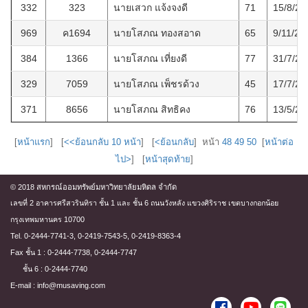
332
323
นายเสวก แจ้งจงดี
71
15/8/25
969
ค1694
นายโสภณ ทองสอาด
65
9/11/25
384
1366
นายโสภณ เที่ยงดี
77
31/7/25
329
7059
นายโสภณ เพ็ชรด้วง
45
17/7/25
371
8656
นายโสภณ สิทธิคง
76
13/5/25
[
หน้าแรก
] [
<<ย้อนกลับ 10 หน้า
] [
<ย้อนกลับ
] หน้า
48
49
50
[
หน้าต่อ
ไป>
] [
หน้าสุดท้าย
]
© 2018 สหกรณ์ออมทรัพย์มหาวิทยาลัยมหิดล จำกัด
เลขที่ 2 อาคารศรีสวรินทิรา ชั้น 1 และ ชั้น 6 ถนนวังหลัง แขวงศิริราช เขตบางกอกน้อย
กรุงเทพมหานคร 10700
Tel. 0-2444-7741-3, 0-2419-7543-5, 0-2419-8363-4
Fax ชั้น 1 : 0-2444-7738, 0-2444-7747
ชั้น 6 : 0-2444-7740
E-mail : info@musaving.com