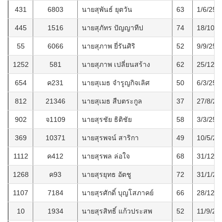
431
6803
นายสุพันธ์ ยุตวัน
63
1/6/256
445
1516
นายสุภัทร ปัญญาทีป
74
18/10/2
55
6066
นายสุภาพ ยี่รันศิริ
52
9/9/255
1252
581
นายสุภาพ เปลี่ยนสร้าง
62
25/12/2
654
ค231
นายสุเมธ จำรูญกิจเลิศ
50
6/3/256
812
21346
นายสุเมธ สืบตระกูล
37
27/8/25
902
จ1109
นายสุรชัย ธิติชัย
58
3/3/256
369
10371
นายสุรพจน์ สาริกา
49
10/5/25
1112
ค412
นายสุรพล ล่อใจ
68
31/12/2
1268
ค93
นายสุรยุทธ อัตชู
72
31/1/25
1107
7184
นายสุรศักดิ์ บุญโสภาคย์
66
28/12/2
10
1934
นายสุรสิทธิ์ แก้วประสพ
52
11/9/25