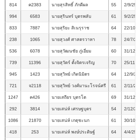
814
ค2383
นายสุรสิทธิ์ ภักดีผล
55
2/9/256
994
6583
นายสุรินทร์ บุตรพลับ
61
9/2/256
833
7887
นายสุริยะ สิเนรุราช
64
22/10/2
238
1065
นายสุวงศ์ ศาสตรวาหา
78
24/7/25
536
6078
นายสุวัฒนชัย ภู่เอี่ยม
60
31/12/2
739
11396
นายสุวัตร์ ตั้งจิตรเจริญ
70
25/11/2
945
1423
นายสุวิทย์ เกิดนิมิตร
64
12/9/25
721
จ2118
นายสุวิทย์ วงศ์มานะโรจน์ศรี
61
2/11/25
1247
ค426
นายเสถียร บุตรโต
69
31/12/2
292
3814
นายเสน่ห์ เศรษฐบุตร
54
2/12/25
1086
21870
นายเสน่ห์ เกตุชะนก
61
30/10/2
418
253
นายเสน่ห์ พงษ์ประดิษฐ์
64
4/4/256