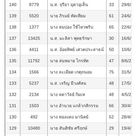
140
8779
น.ส. จุรียา มุดาอุเส็น
33
29/6/2
139
5520
นาย ภิรมย์ ทัดเทียม
61
24/6/2
138
1377
นาง สมปอง ใช้ไหวพริบ
65
22/6/2
137
13425
น.ส. มะลิสา พุทธรักษา
30
16/6/2
136
4411
น.ส. อ้อยทิพย์ เศวตประสาธน์
50
10/6/2
135
11792
นาย สมหมาย ไกรทัต
47
8/6/25
134
1566
นาง ละเมียด เกตุถนอม
75
31/5/2
133
5237
น.ส. เจริญ มีวงศ์สม
48
17/5/2
132
2134
นาง ลดาวัลย์ กิมเห
48
4/5/25
131
1503
นาง อำนวย แกล้วกสิกรรม
66
30/4/2
130
492
นาง ทองแดง มานิตย์
52
28/4/2
129
10480
นาย สันติชัย ศรีฤกษ์
29
19/4/2