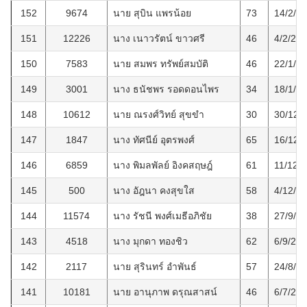
152
9674
นาย สุบิน แพรน้อย
73
14/2/2
151
12226
นาง เนาวรัตน์ ขาวศรี
46
4/2/25
150
7583
นาย สมพร ทรัพย์สมบัติ
46
22/1/2
149
3001
นาง ธนัชพร รอดดอนไพร
34
18/1/2
148
10612
นาย ณรงศ์วิทย์ สุขขำ
30
30/12/
147
1847
นาง ทัศนีย์ อุตรพงศ์
65
16/12/
146
6859
นาง พิมลพัลย์ อิงคสฤษฎ์
61
11/12/
145
500
นาง อัฎนา คงสุขใส
58
4/12/2
144
11574
นาง รัชนี พงศ์เมธีอภิชัย
38
27/9/2
143
4518
นาง มุกดา ทองชิว
62
6/9/25
142
2117
นาย สุรินทร์ อำพันธ์
57
24/8/2
141
10181
นาย อานุภาพ ดรุณสาสน์
46
6/7/25