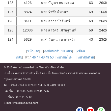
128
4126
นาย บัญชา ถนอมรอด
63
26/3/2
127
8824
นาย รำพึง ดีมานพ
69
16/3/2
126
8411
นาย สว่าง บัวจันทร์
69
26/2/2
125
12086
นาง สาวิตรี เศรษฐนันท์
59
24/2/2
124
5629
น.ส. วันทนา ทาท่าหว้า
43
23/2/2
[
หน้าแรก
] [
<<ย้อนกลับ 10 หน้า
] [
<ย้อน
กลับ
] หน้า
46
47
48
49
50
[
หน้าต่อไป>
] [
หน้าสุดท้าย
]
© 2018 สหกรณ์ออมทรัพย์มหาวิทยาลัยมหิดล จำกัด
เลขที่ 2 อาคารศรีสวรินทิรา ชั้น 1 และ ชั้น 6 ถนนวังหลัง แขวงศิริราช เขตบางกอกน้อย
กรุงเทพมหานคร 10700
Tel. 0-2444-7741-3, 0-2419-7543-5, 0-2419-8363-4
Fax ชั้น 1 : 0-2444-7738, 0-2444-7747
ชั้น 6 : 0-2444-7740
E-mail : info@musaving.com