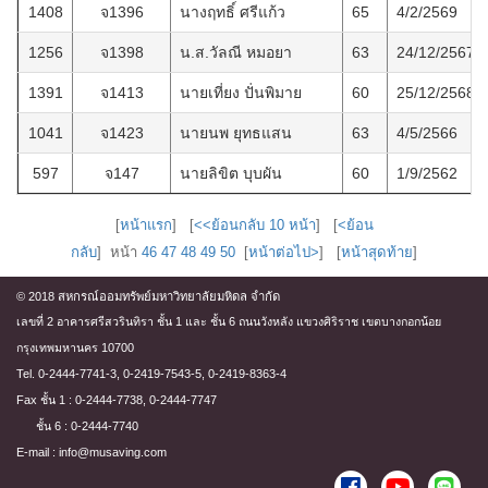
1408
จ1396
นางฤทธิ์ ศรีแก้ว
65
4/2/2569
1256
จ1398
น.ส.วัลณี หมอยา
63
24/12/2567
1391
จ1413
นายเที่ยง ปั่นพิมาย
60
25/12/2568
1041
จ1423
นายนพ ยุทธแสน
63
4/5/2566
597
จ147
นายลิขิต บุบผัน
60
1/9/2562
[
หน้าแรก
] [
<<ย้อนกลับ 10 หน้า
] [
<ย้อน
กลับ
] หน้า
46
47
48
49
50
[
หน้าต่อไป>
] [
หน้าสุดท้าย
]
© 2018 สหกรณ์ออมทรัพย์มหาวิทยาลัยมหิดล จำกัด
เลขที่ 2 อาคารศรีสวรินทิรา ชั้น 1 และ ชั้น 6 ถนนวังหลัง แขวงศิริราช เขตบางกอกน้อย
กรุงเทพมหานคร 10700
Tel. 0-2444-7741-3, 0-2419-7543-5, 0-2419-8363-4
Fax ชั้น 1 : 0-2444-7738, 0-2444-7747
ชั้น 6 : 0-2444-7740
E-mail : info@musaving.com