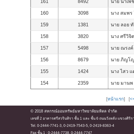
161
8492
นาย น้ำเพ็
160
3098
นาง สมพร 
159
1381
นาย ลอย ทั
158
3820
นาง ศรีวิจิต
157
5498
นาย ณรงค์
156
8679
นาย ภิญโญ
155
1424
นาง ไสว แ
154
2359
นาย มานพ ป
[
หน้าแรก
] [
<<
© 2018 สหกรณ์ออมทรัพย์มหาวิทยาลัยมหิดล จำกัด
เลขที่ 2 อาคารศรีสวรินทิรา ชั้น 1 และ ชั้น 6 ถนนวังหลัง แขวงศ
Tel. 0-2444-7741-3, 0-2419-7543-5, 0-2419-8363-4
Fax ชั้น 1 : 0-2444-7738, 0-2444-7747