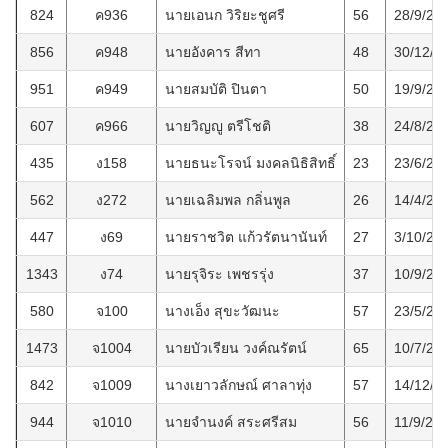
824
ค936
นายเอนก วิริยะชูศรี
56
28/9/25
856
ค948
นายอังคาร สีทา
48
30/12/2
951
ค949
นายสมบัติ ปินตา
50
19/9/25
607
ค966
นายวิญญู ตรีโชติ
38
24/8/25
435
ง158
นายธนะโรจน์ มงคลนิธิสิทธิ์
23
23/6/25
562
ง272
นายเฉลิมพล กลิ่นพูล
26
14/4/25
447
ง69
นายราชวิต แก้วรัตนานันท์
27
3/10/25
1343
ง74
นายรุจิระ เพชรรุ่ง
37
10/9/25
580
จ100
นางเอ็ง สุขะวัฒนะ
57
23/5/25
1473
จ1004
นายบัวเรียน วงค์ณรัตน์
65
10/7/25
842
จ1009
นางเยาวลักษณ์ ศาลาทุ่ง
57
14/12/2
944
จ1010
นายจำนงค์ สระศรีสม
56
11/9/25