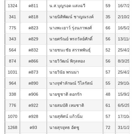
1324
ค811
น.ส.บุญรอด แสงฉวี
59
16/7/25
341
ค818
นายนิติพัฒน์ ชาญณรงค์
35
2/10/25
775
ค823
นางพะเยาว์ รุ่งนภาพงศ์
66
16/5/25
343
ค829
นายศรัณย์ พรถวัลย์ศักดิ์
56
13/11/2
564
ค832
นายชนะชัย สรรพพันธุ์
52
25/4/25
874
ค866
นายวิวัฒน์ พิกุลทอง
56
8/3/256
1031
ค873
นายวินัย พรมมา
57
25/4/25
964
ค890
นางจุฬาลักษณ์ วิไลรัตน์
55
29/10/2
338
ค906
นายชูชาติ ดอกรัก
48
15/9/25
776
ค922
นายสมบัติ เหมชาติ
61
6/5/256
1070
ค928
นายสุทัศน์ แก้วนิ่ม
57
17/10/2
1268
ค93
นายสุรยุทธ อัตชู
72
31/1/25