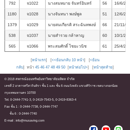
792
จ1022
นางสมหมาย จันทร์อินทร์
56
16/6/25
1180
จ1028
นางจันทนา พงษ์พูล
51
12/6/25
1379
จ1029
นายสมเกียรติ สระฉันทพงษ์
66
21/11/2
538
จ1037
นายสำรวย กล้าหาญ
60
10/1/25
565
จ1066
พระสมศักดิ์ ไชยะวนิช
61
25/4/25
[
หน้าแรก
] [
<<ย้อนกลับ 10 หน้า
] [
<ย้อน
กลับ
] หน้า
45
46
47
48
49
50
[
หน้าต่อไป>
] [
หน้าสุดท้าย
]
© 2018 สหกรณ์ออมทรัพย์มหาวิทยาลัยมหิดล จำกัด
เลขที่ 2 อาคารศรีสวรินทิรา ชั้น 1 และ ชั้น 6 ถนนวังหลัง แขวงศิริราช เขตบางกอกน้อย
กรุงเทพมหานคร 10700
Tel. 0-2444-7741-3, 0-2419-7543-5, 0-2419-8363-4
Fax ชั้น 1 : 0-2444-7738, 0-2444-7747
ชั้น 6 : 0-2444-7740
E-mail : info@musaving.com