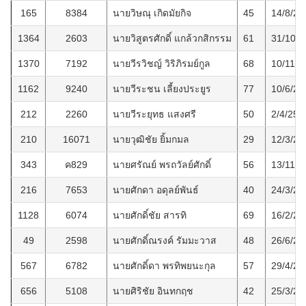
165
8384
นายวิษณุ เกิดมัยกิจ
45
14/8/25
1364
2603
นายวิสูตรศักดิ์ แกล้วกสิกรรม
61
31/10/2
1370
7192
นายวีรวิชญ์ วิริภิรมย์กูล
68
10/11/2
1162
9240
นายวีระชน เลี้ยงประยูร
77
10/6/25
212
2260
นายวีระยุทธ แสงศรี
50
2/4/255
210
16071
นายวุฒิชัย ยิ้มกมล
29
12/3/25
343
ค829
นายศรัณย์ พรถวัลย์ศักดิ์
56
13/11/2
216
7653
นายศักดา อดุลย์พันธ์
40
24/3/25
1128
6074
นายศักดิ์ชัย สารทิ
69
16/2/25
49
2598
นายศักดิ์ณรงค์ รัมมะวาส
48
26/6/25
567
6782
นายศักดิ์ดา พรทิพยนะกุล
57
29/4/25
656
5108
นายศิริชัย อินทกฤช
42
25/3/25