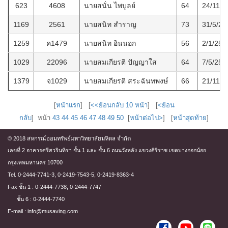
623
4608
นายสนั่น ไพบูลย์
64
24/11/2
1169
2561
นายสนิท สำราญ
73
31/5/25
1259
ค1479
นายสนิท อินนอก
56
2/1/256
1029
22096
นายสมเกียรติ ปัญญาใส
64
7/5/256
1379
จ1029
นายสมเกียรติ สระฉันทพงษ์
66
21/11/2
[
หน้าแรก
] [
<<ย้อนกลับ 10 หน้า
] [
<ย้อน
กลับ
] หน้า
43
44
45
46
47
48
49
50
[
หน้าต่อไป>
] [
หน้าสุดท้าย
]
© 2018 สหกรณ์ออมทรัพย์มหาวิทยาลัยมหิดล จำกัด
เลขที่ 2 อาคารศรีสวรินทิรา ชั้น 1 และ ชั้น 6 ถนนวังหลัง แขวงศิริราช เขตบางกอกน้อย
กรุงเทพมหานคร 10700
Tel. 0-2444-7741-3, 0-2419-7543-5, 0-2419-8363-4
Fax ชั้น 1 : 0-2444-7738, 0-2444-7747
ชั้น 6 : 0-2444-7740
E-mail : info@musaving.com