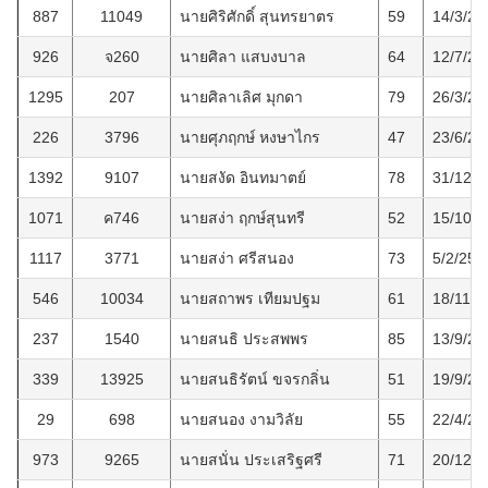
887
11049
นายศิริศักดิ์ สุนทรยาตร
59
14/3/25
926
จ260
นายศิลา แสบงบาล
64
12/7/25
1295
207
นายศิลาเลิศ มุกดา
79
26/3/25
226
3796
นายศุภฤกษ์ หงษาไกร
47
23/6/25
1392
9107
นายสงัด อินทมาตย์
78
31/12/2
1071
ค746
นายสง่า ฤกษ์สุนทรี
52
15/10/2
1117
3771
นายสง่า ศรีสนอง
73
5/2/256
546
10034
นายสถาพร เทียมปฐม
61
18/11/2
237
1540
นายสนธิ ประสพพร
85
13/9/25
339
13925
นายสนธิรัตน์ ขจรกลิ่น
51
19/9/25
29
698
นายสนอง งามวิลัย
55
22/4/25
973
9265
นายสนั่น ประเสริฐศรี
71
20/12/2