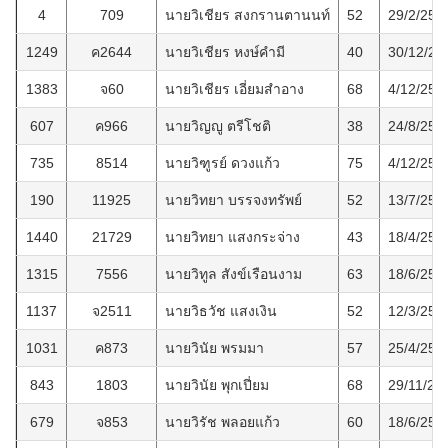
4
709
นายวิเชียร สงกรานตานนท์
52
29/2/254
1249
ค2644
นายวิเชียร หงษ์คำมี
40
30/12/25
1383
จ60
นายวิเชียร เอี่ยมสำอาง
68
4/12/256
607
ค966
นายวิญญู ตรีโชติ
38
24/8/256
735
8514
นายวิฑูรย์ ดวงแก้ว
75
4/12/256
190
11925
นายวิทยา บรรจงทรัพย์
52
13/7/255
1440
21729
นายวิทยา แสงกระจ่าง
43
18/4/256
1315
7556
นายวิทูล สังข์เรือนงาม
63
18/6/256
1137
จ2511
นายวิธวัช แสงเงิน
52
12/3/256
1031
ค873
นายวินัย พรมมา
57
25/4/256
843
1803
นายวินัย พุกเปี่ยม
68
29/11/25
679
จ853
นายวิรัช พลอยแก้ว
60
18/6/256