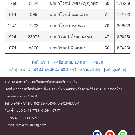
1260
ค524
นายวิโรจน์ เพียรปัญญาพร
60
1/1/2568
614
395
นายวิโรจน์ แมตเมือง
71
13/10/25
1141
7203
นายวิโรจน์ หงษ์รอด
70
20/5/256
924
23975
นายวิวัฒน์ ตั้งบุญธรรม
47
8/5/2565
874
ค866
นายวิวัฒน์ พิกุลทอง
56
8/3/2565
[
หน้าแรก
] [
<<ย้อนกลับ 10 หน้า
] [
<ย้อน
กลับ
] หน้า
42
43
44
45
46
47
48
49
50
[
หน้าต่อไป>
] [
หน้าสุดท้าย
]
© 2018 สหกรณ์ออมทรัพย์มหาวิทยาลัยมหิดล จำกัด
เลขที่ 2 อาคารศรีสวรินทิรา ชั้น 1 และ ชั้น 6 ถนนวังหลัง แขวงศิริราช เขตบางกอกน้อย
กรุงเทพมหานคร 10700
Tel. 0-2444-7741-3, 0-2419-7543-5, 0-2419-8363-4
Fax ชั้น 1 : 0-2444-7738, 0-2444-7747
ชั้น 6 : 0-2444-7740
E-mail : info@musaving.com