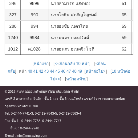
346
9896
นายสามารถ แสงทอง
51
8
327
990
นายโยธิน ศุภภิญโญพงศ์
65
2
288
994
นายธงชัย เนตรไทย
59
9
1240
9984
นางมนตรา คงสวัสดิ์
59
3
1012
ค1028
นายธนกร ธเนศจิรโชติ
62
2
[
หน้าแรก
] [
<<ย้อนกลับ 10 หน้า
] [
<ย้อน
กลับ
] หน้า
40
41
42
43
44
45
46
47
48
49
[
หน้าต่อไป>
] [
10 หน้าต่อ
ไป>>
] [
หน้าสุดท้าย
]
© 2018 สหกรณ์ออมทรัพย์มหาวิทยาลัยมหิดล จำกัด
เลขที่ 2 อาคารศรีสวรินทิรา ชั้น 1 และ ชั้น 6 ถนนวังหลัง แขวงศิริราช เขตบางกอกน้อย
กรุงเทพมหานคร 10700
Tel. 0-2444-7741-3, 0-2419-7543-5, 0-2419-8363-4
Fax ชั้น 1 : 0-2444-7738, 0-2444-7747
ชั้น 6 : 0-2444-7740
E-mail : info@musaving.com