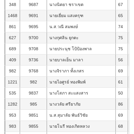
348
9687
นางนิตยา ชราเขต
67
2
1468
9691
นายเยี่ยม แสงครุฑ
65
8
861
9695
น.ส.วณี สมพงษ์
74
2
627
9700
นางกุศลิน ยุกตะ
75
2
689
9708
นายประนุช โป้ป้องพาล
75
1
409
9736
นายบาลเย็น มาลา
56
8
982
9768
นางจิราภา ทั้งเกสร
69
1
1221
982
นายไอศูรย์ ทองพิมพ์
61
3
535
9837
นางโสภา สะแสงสาร
50
2
1282
985
นางวลัย ศรียาภัย
86
2
953
9851
น.ส.สุมาลัย พันธ์วิชัย
69
2
983
9855
นายโนรี ทองเกิดหลวง
68
1