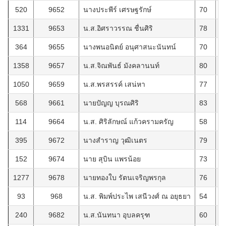
520
9652
นางประพีร์ เศรษฐรักษ์
70
2
1331
9653
น.ส.อิศราวรรณ ชื่นศิริ
78
4
364
9655
นางพนอนิตย์ อนุศาสนะนันทน์
70
2
1358
9657
น.ส.จิณพันธ์ มังคลานนท์
80
7
1050
9659
น.ส.พรสรรค์ เสน่หา
77
2
568
9661
นายปัญญ บุรณศิริ
83
4
114
9664
น.ส. ศิริลักษณ์ แก้วครามครัญ
58
1
395
9672
นางสำราญ วุฒิเนตร
79
2
152
9674
นาย สุบิน แพรน้อย
73
1
1277
9678
นายทองใบ รัตนเจริญพรกุล
76
2
93
968
น.ส. พิมพ์ประไพ เสนีวงศ์ ณ อยุธยา
54
1
240
9682
น.ส.นันทนา อุบลครุฑ
60
2