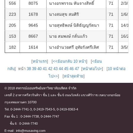
556
8075
นางอรพรรณ หันจางสิทธิ์
71
2/3/2
223
1678
นางสมสุข สมศิริ
71
1/6/2
205
9645
นายสุทธิพงษ์ นิติธัญญรัตนา
71
14/1/
153
8667
นาย สมพงษ์ กลั่นแก้ว
71
16/2/
182
1614
นางอำนวยศรี อุทัยรังศรีเลิศ
71
3/5/2
[
หน้าแรก
] [
<<ย้อนกลับ 10 หน้า
] [
<ย้อน
กลับ
] หน้า
38
39
40
41
42
43
44
45
46
47
[
หน้าต่อไป>
] [
10 หน้าต่อ
ไป>>
] [
หน้าสุดท้าย
]
© 2018 สหกรณ์ออมทรัพย์มหาวิทยาลัยมหิดล จำกัด
เลขที่ 2 อาคารศรีสวรินทิรา ชั้น 1 และ ชั้น 6 ถนนวังหลัง แขวงศิริราช เขตบางกอกน้อย
กรุงเทพมหานคร 10700
Tel. 0-2444-7741-3, 0-2419-7543-5, 0-2419-8363-4
Fax ชั้น 1 : 0-2444-7738, 0-2444-7747
ชั้น 6 : 0-2444-7740
E-mail : info@musaving.com