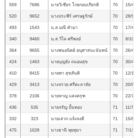
559
7686
นายวิเชียร โกยกอบเกียรติ
70
15/4/
520
9652
นางประพีร์ เศรษฐรักษ์
70
28/9/
493
1543
น.ส.มณี คำมา
70
17/4/
340
9460
น.ส.วิไล ศรีพงษ์
70
8/10/
364
9655
นางพนอนิตย์ อนุศาสนะนันทน์
70
26/4/
424
1463
นายบุญยัง ถนอมสุข
70
30/4/
410
8415
นายพา สุขสันติ
70
12/1/
429
3413
นางจรวย ศรีตะลาลัย
70
20/5/
378
2106
นายหาญ แสงครุฑ
70
22/7/
436
535
นายจรัญ ปั้นทอง
71
11/7/
332
323
นายเสวก แจ้งจงดี
71
15/8/
475
1028
นางธานี หุยทุมา
71
7/1/2