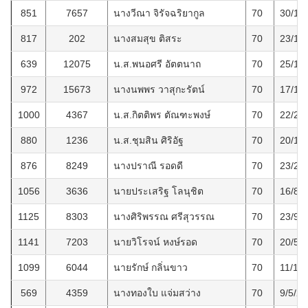
851
7657
นางวีณา จิรัจฉริยากูล
70
30/11
817
202
นางสมสุข ติสระ
70
23/10
639
12075
น.ส.พนอศรี อัตตนาถ
70
25/1/
972
15673
นางนพพร วาสุกะรัตน์
70
17/12
1000
4367
น.ส.กิตติพร ตัณฑะพงษ์
70
22/2/
880
1236
น.ส.ชุมสิน ศิริอัฐ
70
20/1/
876
8249
นางปราณี รอดดี
70
23/2/
1056
3636
นายประเสริฐ โลนุชิต
70
16/8/
1125
8303
นางศิริพรรณ ศรีสุวรรณ
70
23/9/
1141
7203
นายวิโรจน์ หงษ์รอด
70
20/5/
1099
6044
นายรักษ์ กลิ่นขาว
70
11/11
569
4359
นางทองใบ แจ่มสว่าง
70
9/5/2