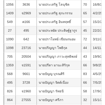
1056
3636
นายประเสริฐ โลนุชิต
70
16/8/25
1409
จ2969
นายประเสริฐ สุภะกรรม
65
4/2/256
549
ค166
นายประเสริฐ อินทฤทธิ์
57
15/2/25
27
495
นายประหยัด ประดิษฐ์ฐากูร
45
22/2/25
1090
642
นายปราโมทย์ เขียนถนอม
72
3/11/25
1098
23716
นายปริญญา โพธิกุล
44
14/11/2
705
20504
นายปริญญา ภาวะสุทธิพงษ์
43
19/9/25
1359
จ1591
นายปรีดา มานะสิริกุล
66
9/8/256
568
9661
นายปัญญ บุรณศิริ
83
4/5/256
495
3728
นายปัญญา จิตต์เนื่อง
66
7/5/256
826
จ1960
นายปัญญา รัทธนี
58
17/9/25
864
27555
นายปัญญา ศรีภา
32
15/1/25