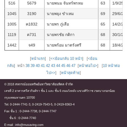
516
5679
นายพนม จันทร์พรหม
63
1/9/256
1045
3190
นายพยุง ขำเหม
69
29/6/25
1005
ค1832
นายพร ภู่เสือ
65
14/2/25
1119
ค731
นายพรชัย กติกา
68
30/1/25
1442
จ49
นายพร้อม มาตรังศรี
68
18/4/25
[
หน้าแรก
] [
<<ย้อนกลับ 10 หน้า
] [
<ย้อน
กลับ
] หน้า
38
39
40
41
42
43
44
45
46
47
[
หน้าต่อไป>
] [
10 หน้าต่อ
ไป>>
] [
หน้าสุดท้าย
]
© 2018 สหกรณ์ออมทรัพย์มหาวิทยาลัยมหิดล จำกัด
เลขที่ 2 อาคารศรีสวรินทิรา ชั้น 1 และ ชั้น 6 ถนนวังหลัง แขวงศิริราช เขตบางกอกน้อย
กรุงเทพมหานคร 10700
Tel. 0-2444-7741-3, 0-2419-7543-5, 0-2419-8363-4
Fax ชั้น 1 : 0-2444-7738, 0-2444-7747
ชั้น 6 : 0-2444-7740
E-mail : info@musaving.com