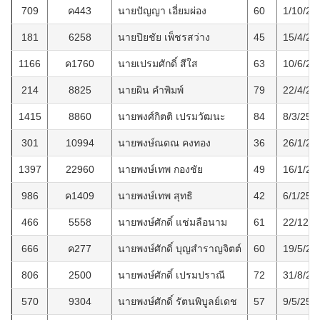
709
ค443
นายปัญญา เอี่ยมผ่อง
60
1/10/25
181
6258
นายปิยชัย เพ็ชรสว่าง
45
15/4/25
1166
ค1760
นายเปรมศักดิ์ สีใส
63
10/6/25
214
8825
นายผิน คำพิมพ์
79
22/4/25
1415
8860
นายพงศ์กิตติ เปรมวัฒนะ
84
8/3/256
301
10994
นายพงษ์ณดณ คงทอง
36
26/1/25
1397
22960
นายพงษ์เทพ กองชัย
49
16/1/25
986
ค1409
นายพงษ์เทพ สุทธิ
42
6/1/256
466
5558
นายพงษ์ศักดิ์ แช่มลือนาม
61
22/12/2
666
ค277
นายพงษ์ศักดิ์ บุญสำราญจิตต์
60
19/5/25
806
2500
นายพงษ์ศักดิ์ เปรมปราณี
72
31/8/25
570
9304
นายพงษ์ศักดิ์ รัตนพิบูลย์เดช
57
9/5/256