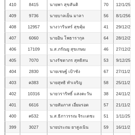
410
8415
นายพา สุขสันติ
70
12/1/256
409
9736
นายบาลเย็น มาลา
56
8/1/2560
408
12957
นางวารินทร์ สุขคุ้ม
41
29/12/25
407
6060
นายอิน โพธารากุล
64
28/12/25
406
17109
น.ส.ภรัณยู สุขเกษม
46
27/12/25
405
7070
นางรัชดาภร สุทธิสน
53
9/12/255
404
2830
นายเชษฐ์ เป้าชัง
67
27/11/25
403
ค383
นายสุทธิ ทำเจริญ
58
25/11/25
402
10316
นายวราริทธิ์ แสงตะวัน
38
24/11/25
401
6616
นายสัมภาส เอี่ยมรอด
57
21/11/25
400
ค532
น.ส.ธิภาวรรณ จิระเดชะ
51
1/11/2559
399
3027
นายประถม ยาสูงเนิน
59
16/11/25