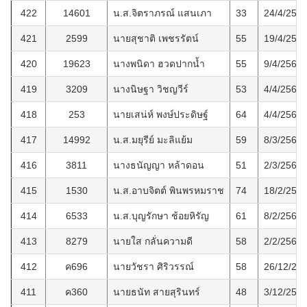
422
14601
น.ส.จิตราภรณ์ แสนเภา
33
24/4/256
421
2599
นายสุชาติ เพชรรัตน์
55
19/4/256
420
19623
นางพนิดา ฮวดปากน้ำ
55
9/4/2560
419
3209
นางนิษฐา วิชญวีร์
53
4/4/2560
418
253
นายเสน่ห์ พงษ์ประดิษฐ์
64
4/4/2560
417
14992
น.ส.มยุรีย์ มะลิแย้ม
59
8/3/2560
416
3811
นางธนัญญา หล้าดอน
51
2/3/2560
415
1530
น.ส.อาบจิตต์ พินพรหมราช
74
18/2/256
414
6533
น.ส.บุญรักษา ช้อยหิรัญ
61
8/2/2560
413
8279
นายใส กลั่นความดี
58
2/2/2560
412
ค696
นายวัชรา ศิริวรรณ์
58
26/12/25
411
ค360
นายธนัท สายสุรินทร์
48
3/12/255