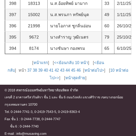
398
18313
น.ส.อ้อยทิพย์ มามาก
33
2/11/2559
397
15002
น.ส.พรนภา ทรัพย์นุต
49
1/11/2559
396
21998
นายโอภาส ชูกลิ่นอ่อน
60
26/10/25
395
9672
นางสำราญ วุฒิเนตร
79
25/10/25
394
8174
นางชันษา กองพรม
65
6/10/255
[
หน้าแรก
] [
<<ย้อนกลับ 10 หน้า
] [
<ย้อน
กลับ
] หน้า
37
38
39
40
41
42
43
44
45
46
[
หน้าต่อไป>
] [
10 หน้าต่อ
ไป>>
] [
หน้าสุดท้าย
]
© 2018 สหกรณ์ออมทรัพย์มหาวิทยาลัยมหิดล จำกัด
เลขที่ 2 อาคารศรีสวรินทิรา ชั้น 1 และ ชั้น 6 ถนนวังหลัง แขวงศิริราช เขตบางกอกน้อย
กรุงเทพมหานคร 10700
Tel. 0-2444-7741-3, 0-2419-7543-5, 0-2419-8363-4
Fax ชั้น 1 : 0-2444-7738, 0-2444-7747
ชั้น 6 : 0-2444-7740
E-mail : info@musaving.com