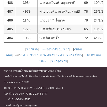
488
3934
นายทองอินทร์ พฤกษชาติ
69
10/4/25
487
4979
พ.ญ.อนงค์นาฎ เหลี่ยมสมบัติ
78
26/3/25
486
1146
นางปราณี ใจอาจ
78
24/1/25
485
1776
น.ส.ศรีน้อย เปตานนท์
65
19/3/25
484
1968
น.ส.กิม แซ่ตั้ง
72
4/3/256
[
หน้าแรก
] [
<<ย้อนกลับ 10 หน้า
] [
<ย้อน
กลับ
] หน้า
34
35
36
37
38
39
40
41
42
43
[
หน้าต่อไป>
] [
10 หน้าต่อ
ไป>>
] [
หน้าสุดท้าย
]
© 2018 สหกรณ์ออมทรัพย์มหาวิทยาลัยมหิดล จำกัด
เลขที่ 2 อาคารศรีสวรินทิรา ชั้น 1 และ ชั้น 6 ถนนวังหลัง แขวงศิริราช เขตบางกอกน้อย
กรุงเทพมหานคร 10700
Tel. 0-2444-7741-3, 0-2419-7543-5, 0-2419-8363-4
Fax ชั้น 1 : 0-2444-7738, 0-2444-7747
ชั้น 6 : 0-2444-7740
E-mail : info@musaving.com