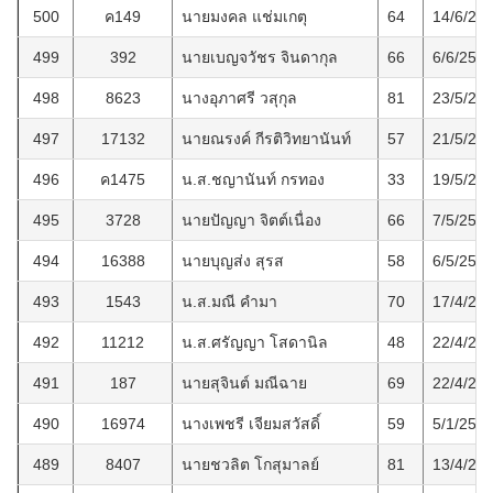
500
ค149
นายมงคล แช่มเกตุ
64
14/6/25
499
392
นายเบญจวัชร จินดากุล
66
6/6/256
498
8623
นางอุภาศรี วสุกุล
81
23/5/25
497
17132
นายณรงค์ กีรติวิทยานันท์
57
21/5/25
496
ค1475
น.ส.ชญานันท์ กรทอง
33
19/5/25
495
3728
นายปัญญา จิตต์เนื่อง
66
7/5/256
494
16388
นายบุญส่ง สุรส
58
6/5/256
493
1543
น.ส.มณี คำมา
70
17/4/25
492
11212
น.ส.ศรัญญา โสดานิล
48
22/4/25
491
187
นายสุจินต์ มณีฉาย
69
22/4/25
490
16974
นางเพชรี เจียมสวัสดิ์
59
5/1/256
489
8407
นายชวลิต โกสุมาลย์
81
13/4/25