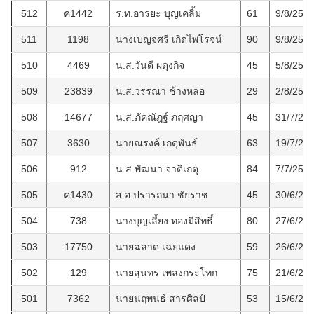
512
ค1442
ร.ท.อารยะ บุญเคลิ้ม
61
9/8/256
511
1198
นางเบญจศรี เกิดไพโรจน์
90
9/8/256
510
4469
น.ส.วันดี ผดุงกิจ
45
5/8/256
509
23839
น.ส.วรรณา ช้างหล่อ
29
2/8/256
508
14677
น.ส.ภัคณัฎฐ์ ภฤศญา
45
31/7/25
507
3630
นายณรงค์ เกตุพันธ์
63
19/7/25
506
912
น.ส.พัฒนา จาติเกตุ
84
7/7/256
505
ค1430
ส.อ.ปรารถนา ชัยราช
45
30/6/25
504
738
นางบุญเลี้ยง ทองมีสิทธิ์
80
27/6/25
503
17750
นายฉลาด เฉยแดง
59
26/6/25
502
129
นายสุนทร เพลงกระโทก
75
21/6/25
501
7362
นายนฤพนธ์ สารศิลป์
53
15/6/25