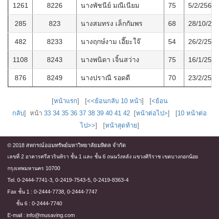
1261
8226
นางพัชนีย์ มณีเนียม
75
5/2/2568
285
823
นางสมทรง เล็กกัมพร
68
28/10/25
482
8233
นางฤกษ์งาม เอี๊ยะใจ๊
54
26/2/256
1108
8243
นางพนิดา เจิ้นสว่าง
75
16/1/256
876
8249
นางปราณี รอดดี
70
23/2/256
[
หน้าแรก
] [
<<ย้อนกลับ 10 หน้า
] [
<ย้อน
กลับ
] หน้า
33
34
35
36
37
38
39
40
41
42
[
หน้าต่อไป>
] [
10 หน้าต่อ
ไป>>
] [
หน้าสุดท้าย
]
© 2018 สหกรณ์ออมทรัพย์มหาวิทยาลัยมหิดล จำกัด
เลขที่ 2 อาคารศรีสวรินทิรา ชั้น 1 และ ชั้น 6 ถนนวังหลัง แขวงศิริราช เขตบางกอกน้อย
กรุงเทพมหานคร 10700
Tel. 0-2444-7741-3, 0-2419-7543-5, 0-2419-8363-4
Fax ชั้น 1 : 0-2444-7738, 0-2444-7747
ชั้น 6 : 0-2444-7740
E-mail : info@musaving.com