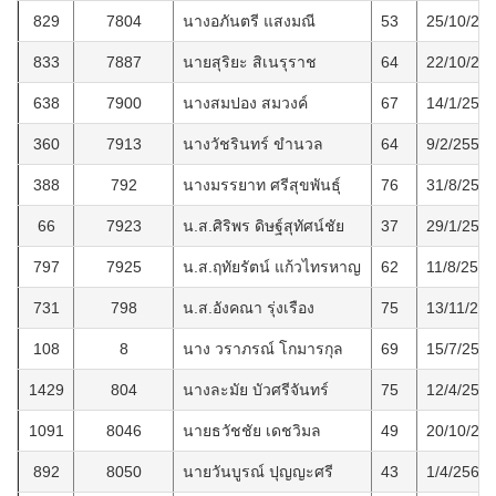
829
7804
นางอภันตรี แสงมณี
53
25/10/25
833
7887
นายสุริยะ สิเนรุราช
64
22/10/25
638
7900
นางสมปอง สมวงค์
67
14/1/256
360
7913
นางวัชรินทร์ ขำนวล
64
9/2/2559
388
792
นางมรรยาท ศรีสุขพันธุ์
76
31/8/255
66
7923
น.ส.ศิริพร ดิษฐ์สุทัศน์ชัย
37
29/1/255
797
7925
น.ส.ฤทัยรัตน์ แก้วไทรหาญ
62
11/8/2564
731
798
น.ส.อังคณา รุ่งเรือง
75
13/11/25
108
8
นาง วราภรณ์ โกมารกุล
69
15/7/255
1429
804
นางละมัย บัวศรีจันทร์
75
12/4/256
1091
8046
นายธวัชชัย เดชวิมล
49
20/10/25
892
8050
นายวันบูรณ์ ปุญญะศรี
43
1/4/2565