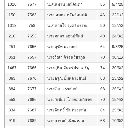
1010
7577
น.ส.สมาน มณีจินดา
55
5/4/2566
150
7583
นาย สมพร ทรัพย์สมบัติ
46
22/1/25
1319
759
น.ส.สายใจ รุ่งศรีบรรณ
80
13/7/25
216
7653
นายศักดา อดุลย์พันธ์
40
24/3/25
251
7656
นายสุชีพ พวงผกา
64
9/3/2557
851
7657
นางวีณา จิรัจฉริยากูล
70
30/11/2
1467
7666
นางสุทิน จันทร์ประเสริฐ
74
20/6/25
863
7670
นายอรุณ ยิ้มพลายสินธุ์
63
13/2/25
884
7677
นางจำปา รัชปัตย์
68
26/6/25
559
7686
นายวิเชียร โกยกอบเกียรติ
70
15/4/25
334
7687
นายพิสุทธิ์ ขันทองหล่อ
64
29/8/25
919
7689
นายอารมย์ เนียมหอม
68
10/6/25