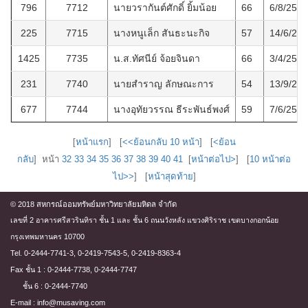
796
7712
นายวรากันต์ศักดิ์ ยิ้มน้อย
66
6/8/2564
225
7715
นางหนูเล็ก สันธะนะกิจ
57
14/6/25
1425
7735
น.ส.ทัศนีย์ จ้อยจินดา
66
3/4/2569
231
7740
นายสำราญ ลักษณะการ
54
13/9/25
677
7744
นางอุทัยวรรณ ธีระพันธ์พงศ์
59
7/6/2563
[
หน้าแรก
] [
<<ย้อนกลับ 10 หน้า
] [
<ย้อน
กลับ
] หน้า
32
33
34
35
36
37
38
39
40
41
[
หน้าต่อไป>
] [
10 หน้าต่อ
ไป>>
] [
หน้าสุดท้าย
]
© 2018 สหกรณ์ออมทรัพย์มหาวิทยาลัยมหิดล จำกัด
เลขที่ 2 อาคารศรีสวรินทิรา ชั้น 1 และ ชั้น 6 ถนนวังหลัง แขวงศิริราช เขตบางกอกน้อย
กรุงเทพมหานคร 10700
Tel. 0-2444-7741-3, 0-2419-7543-5, 0-2419-8363-4
Fax ชั้น 1 : 0-2444-7738, 0-2444-7747
ชั้น 6 : 0-2444-7740
E-mail : info@musaving.com