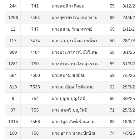
244
741
นายสมนึก เกิดอุ่ม
55
3/12/25
1296
7464
นางยุพาพรรณ เหล่างาม
69
24/4/25
12
747
นางฉลวย รักษาทรัพย์
69
1/11/254
117
7474
นาย สมบูรณ์ คลายเพ็ชร
50
28/10/2
989
7484
นางประภาภรณ์ ยังวิเศษ
68
8/1/2566
1281
750
นางประจวบ สังฆสุวรรณ
89
31/3/25
664
7500
นายสมาน ชัยย้อย
59
7/5/2563
819
7533
นางละเอียด โชติเสมอ
62
29/9/25
9
754
นายบุญชู บุญรัศมี
68
3/9/2547
97
755
นาง สมศรี บุญรัศมี
71
25/3/25
1315
7556
นายวิทูล สังข์เรือนงาม
63
18/6/25
100
756
นาง อาภา นาคะปักษิณ
74
4/5/2552